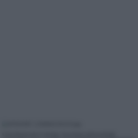
Chris Hemsworth és felesége, Elsa Pataky bebizonyították