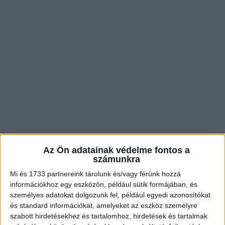
Az Ön adatainak védelme fontos a
számunkra
A One Direction egykori tagjaként Harry Styles totális szívtipró lett.
Mi és 1733 partnereink tárolunk és/vagy férünk hozzá
Azonban csak mostanában vállalta fel a női oldalát, és mindenféle
információkhoz egy eszközön, például sütik formájában, és
nemet túllépő öltözékeket, sőt, még ruhákat is visel. “Azon kapom
magam, hogy női ruhákat nézek, és azt gondolom, hogy azok
személyes adatokat dolgozunk fel, például egyedi azonosítókat
csodálatosak” – mondja.
és standard információkat, amelyeket az eszköz személyre
szabott hirdetésekhez és tartalomhoz, hirdetések és tartalmak
4. Jennifer Aniston