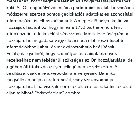
méréséhez, közönségmérésekhez és szolgáltatásfejlesztéshez
küld.
Az Ön engedélyével mi és a partnereink eszközleolvasásos
módszerrel szerzett pontos geolokációs adatokat és azonosítási
A gyönyörű Jennifer Aniston azzal inspirálja az embereket, hogy 52
információkat is felhasználhatunk. A megfelelő helyre kattintva
évesen még mindig szingli. A színésznőnek még nincsenek
hozzájárulhat ahhoz, hogy mi és a 1733 partnereink a fent
gyerekei, de élvezi az életet amennyire csak lehet! Nemrégiben
leírtak szerint adatkezelést végezzünk. Másik lehetőségként a
Reese Witherspoonnal alkotott egy csapatot a The Morning Show-
hozzájárulás megadása vagy elutasítása előtt részletesebb
ban, karrierje pedig továbbra is virágzik.
információkhoz juthat, és megváltoztathatja beállításait.
Felhívjuk figyelmét, hogy személyes adatainak bizonyos
kezeléséhez nem feltétlenül szükséges az Ön hozzájárulása, de
jogában áll tiltakozni az ilyen jellegű adatkezelés ellen. A
beállításai csak erre a weboldalra érvényesek. Bármikor
megváltoztathatja a preferenciáit, vagy visszavonhatja
hozzájárulását, ha visszatér erre az oldalra, és rákattint az oldal
alján található "Adatvédelem" gombra.