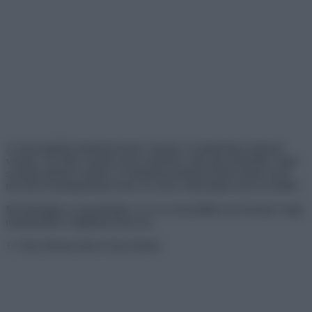
A sztereotípiák mindenhol jelen vannak, és mindenkire hatással
vannak. De néha vannak olyan emberek, akik úgy döntöttek, hogy
szembeszállnak ezekkel, és mindannyiunknak leckét adnak arról,
mit jelent önmagunknak lenni. És ezek a hírességek pont ezt tették!
Mi bátorítjuk az egyediséget, és ez az összeállítás arra hivatott, hogy
mindenkiből a legjobbat hozza ki.
1. Chris Hemsworth és Elsa Pataky