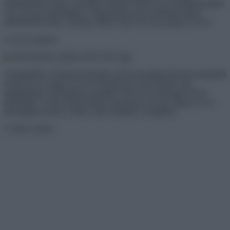
mindenkinek, hogy a szerelem mindent felülír, ha a korkülönbségről
van szó egy házasságban. Hagyományosan a férfinak kellene
idősebbnek lennie, azonban náluk Chris 38, Elsa pedig 45 éves!
2. Eva Longoria
A leginkább a Született feleségek című sorozatban játszott szerepéről
ismert Eva Longoria 43 éves koráig nem esett teherbe, így
megdöntötte a társadalmi normákat. Most Eva boldogan neveli
kisbabáját. A téma körül minden bizonnyal van egy stigma, és mi
támogatjuk azokat a nőket, akik hallatják a hangjukat.
3. Harry Styles