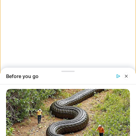
10. Billy Porter
Billy Porter színész, énekes és író minden vörös szőnyegen nyomot
hagy, amit megtisztel. Legikonikusabb megjelenései közé tartoznak
a csodás ruhák, merész outfitek és a hozzájuk tartozó erős
személyiség.