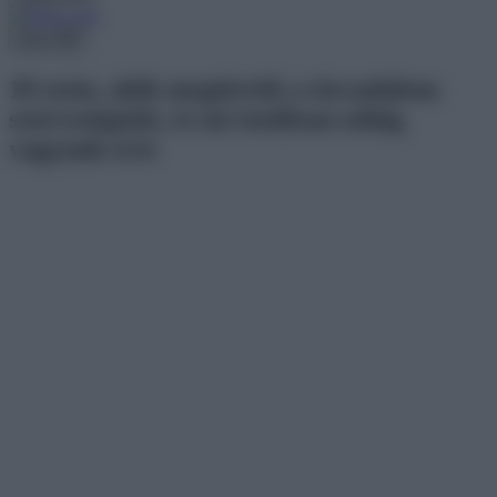
Menu
10 sztár, akik megtörték a társadalom
sztereotípiáit, és mi totálisan odáig
vagyunk érte