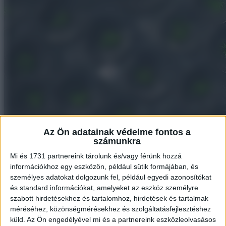
Az Ön adatainak védelme fontos a
számunkra
Mi és 1731 partnereink tárolunk és/vagy férünk hozzá
#3 Lengyel erdő télen
információkhoz egy eszközön, például sütik formájában, és
személyes adatokat dolgozunk fel, például egyedi azonosítókat
és standard információkat, amelyeket az eszköz személyre
szabott hirdetésekhez és tartalomhoz, hirdetések és tartalmak
méréséhez, közönségmérésekhez és szolgáltatásfejlesztéshez
küld.
Az Ön engedélyével mi és a partnereink eszközleolvasásos