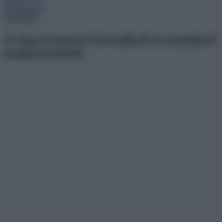
Menu
12 kép természeti formákról és mintákról
madártávlatból