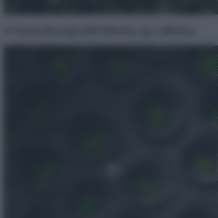
#2 Spanyolországi szőlő ültetvény egy vulkánon