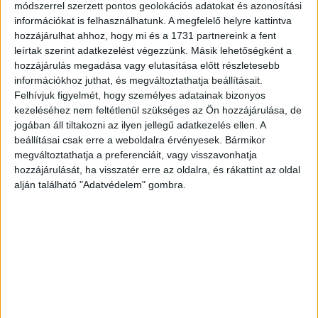
módszerrel szerzett pontos geolokációs adatokat és azonosítási
információkat is felhasználhatunk. A megfelelő helyre kattintva
hozzájárulhat ahhoz, hogy mi és a 1731 partnereink a fent
leírtak szerint adatkezelést végezzünk. Másik lehetőségként a
hozzájárulás megadása vagy elutasítása előtt részletesebb
információkhoz juthat, és megváltoztathatja beállításait.
Felhívjuk figyelmét, hogy személyes adatainak bizonyos
kezeléséhez nem feltétlenül szükséges az Ön hozzájárulása, de
jogában áll tiltakozni az ilyen jellegű adatkezelés ellen. A
beállításai csak erre a weboldalra érvényesek. Bármikor
megváltoztathatja a preferenciáit, vagy visszavonhatja
hozzájárulását, ha visszatér erre az oldalra, és rákattint az oldal
alján található "Adatvédelem" gombra.