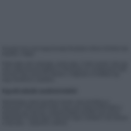
Przemek Szewczyk lengyelországi fényképész drónos felvételei már
bejárták a világot.
Eljött május első vasárnapja, anyák napja. A fotós szerette volna egy
szép virágcsokorral meglepni az édesanyját, de a korlátozások miatt
nem lett volna szerencsés elmenni a virágoshoz és beállítani egy
nagy bokrétával a mamához.
Egyedi minták madártávlatból
Mindenképp valami egyedivel szerette volna felvidítani az
édesanyját. Ekkor jutott eszébe, hogy nem sokkal azelőtt talált az
interneten egy fotót egy csodaszép tulipán mezőről, nem messze
lakhelyétől. Gondolt egyet, hóna alá csapta a drónját és oda autózott
a helyszínre – számolt be a művész.