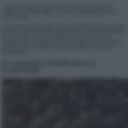
A mezőnek azonban szinte hűlt helye volt, mert addigra már a
virágok nagy részét levágták. A kezdeti csalódásból hamarosan
happy end lett.
A fotós szerencsére felküldte a drónt, hogy lefényképezze a learatott
mezőt, és amit látott, ihletett adott számára a következő projektjéhez.
A “Föld minták” címet viselő képsorozattal azt szerette volna
bemutatni, milyen absztrakt motívumokat rajzol az anyatermészet a
felszínre, illetve az emberek hogyan használják ki a természeti
adottságokat.
#1 Lombhullató és örökzöld erdő ősszel
(Lengyelország)