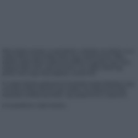
Mint minden izomnak, az agyunknak is szüksége van edzésre, és az
optikai illúzió remek módja annak, hogy megizzasszunk. Míg a
legtöbb optikai illúzió azáltal teszi próbára az agyadat, hogy olyan
dolgokat láttat veled, amik nincsenek is ott, néhány illúzió úgy
játszik veled, hogy elrejt dolgokat a szemed elől.
Új optikai illúziók gyűjteményét készítettük elrejtett állatokkal, hogy
olvasóink próbára tehessék agyi erejüket. Ha néhányat túl nehéz
megoldani, próbálj hunyorítani, vagy görgesd fel-le a képernyőt.
(A megoldások a végén lesznek.)