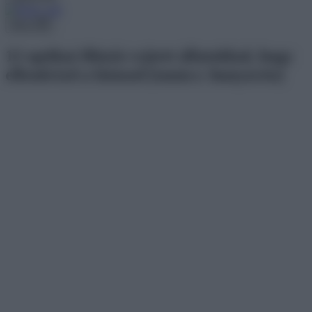
Menu
12 optikai illúzió rejtett állatokkal, hogy
ellenőrizd a látásod (tanács: hunyoríts)