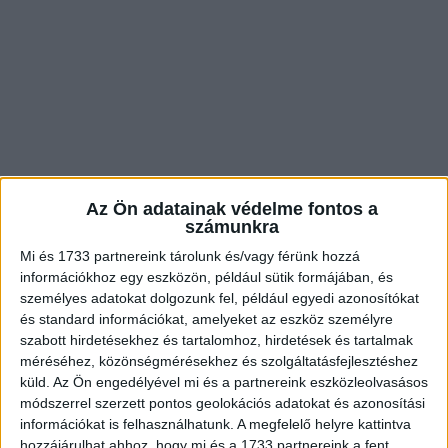
Az Ön adatainak védelme fontos a
számunkra
Mi és 1733 partnereink tárolunk és/vagy férünk hozzá
információkhoz egy eszközön, például sütik formájában, és
személyes adatokat dolgozunk fel, például egyedi azonosítókat
és standard információkat, amelyeket az eszköz személyre
szabott hirdetésekhez és tartalomhoz, hirdetések és tartalmak
4.
méréséhez, közönségmérésekhez és szolgáltatásfejlesztéshez
küld.
Az Ön engedélyével mi és a partnereink eszközleolvasásos
módszerrel szerzett pontos geolokációs adatokat és azonosítási
5.
információkat is felhasználhatunk. A megfelelő helyre kattintva
hozzájárulhat ahhoz, hogy mi és a 1733 partnereink a fent