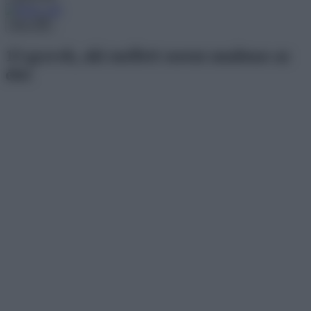
Menu
13 gyerek, aki mellett sosem unalmas az
élet