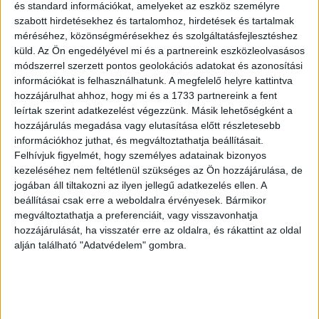
és standard információkat, amelyeket az eszköz személyre
szabott hirdetésekhez és tartalomhoz, hirdetések és tartalmak
méréséhez, közönségmérésekhez és szolgáltatásfejlesztéshez
küld.
Az Ön engedélyével mi és a partnereink eszközleolvasásos
módszerrel szerzett pontos geolokációs adatokat és azonosítási
információkat is felhasználhatunk. A megfelelő helyre kattintva
11. Egyszer elmagyaráztuk a gyereknek a különbséget nők és férfiak
hozzájárulhat ahhoz, hogy mi és a 1733 partnereink a fent
között. Egy étteremben újra előadta a tudását:
leírtak szerint adatkezelést végezzünk. Másik lehetőségként a
– Anyu, te nő vagy.
hozzájárulás megadása vagy elutasítása előtt részletesebb
– Így van, ügyes vagy.
– Apu, te férfi vagy.
információkhoz juthat, és megváltoztathatja beállításait.
– Pontosan.
Felhívjuk figyelmét, hogy személyes adatainak bizonyos
Majd mutatott egy idős hölgyre a szomszéd asztalnál:
kezeléséhez nem feltétlenül szükséges az Ön hozzájárulása, de
– Ő meg boszorkány!
jogában áll tiltakozni az ilyen jellegű adatkezelés ellen. A
beállításai csak erre a weboldalra érvényesek. Bármikor
10. Elmeséltem a 9 évesemnek, hogy kiskorában sokszor
bosszantott minket. Ő csak vállat vont:
megváltoztathatja a preferenciáit, vagy visszavonhatja
– De anya, az volt a dolgunk, hogy idegesítsünk titeket.
hozzájárulását, ha visszatér erre az oldalra, és rákattint az oldal
alján található "Adatvédelem" gombra.
9. A kisfiam saját módszerrel próbálta „lehűteni” a csípős chipset: