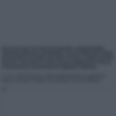
Ha egy pár úgy érzi, hogy túl nyugodtak a mindennapjaik,
talán ideje eljátszani a gondolattal: a gyerekvállalás garantáltan
gondoskodik arról, hogy soha többé ne legyen unalmas egyetlen
nap sem. A gyerekek 0–24-ben képesek meglepetéseket okozni,
és folyamatosan új kalandokkal szolgálnak szüleiknek.
13. Ez a kisfiú nemcsak a szülei mindennapjait teszi izgalmassá,
hanem a tanárait és minden más felnőttet is, akivel találkozik.