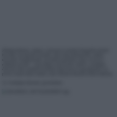
Mindig kellemes, amikor a rokonok és barátok látogatóba jönnek
hozzánk, de legyünk őszinték, néha még kellemesebb, amikor
távoznak. Hangoskodás, neveletlen gyerekek, kínos viccek és
erőltetett nevetés – csak néhány azok közül, amiért a vendégek
érkezése néha rendkívül próbára tudja tenni az agysejtjeinket. Ez
persze semmi ahhoz képest, amit cikkünk hőseinek kellett kiállniuk.
14. Vendégek érkeztek, gyerekekkel.