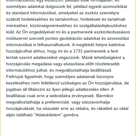
személyes adatokat dolgozunk fel, például egyedi azonosítókat
és standard információkat, amelyeket az eszköz személyre
szabott hirdetésekhez és tartalomhoz, hirdetések és tartalmak
méréséhez, közönségmérésekhez és szolgáltatásfejlesztéshez
küld.
Az Ön engedélyével mi és a partnereink eszközleolvasásos
módszerrel szerzett pontos geolokációs adatokat és azonosítási
információkat is felhasználhatunk. A megfelelő helyre kattintva
hozzájárulhat ahhoz, hogy mi és a 1731 partnereink a fent
leírtak szerint adatkezelést végezzünk. Másik lehetőségként a
12. ,,Egy barátom látogatóba jött, és úgy döntött, hogy gofrit készít,
hozzájárulás megadása vagy elutasítása előtt részletesebb
de megfeledkezett róla, és szétégette. A gofrisütő takarítását persze
rám hagyta. A képen látható állapotot félóra súrolás után sikerült
információkhoz juthat, és megváltoztathatja beállításait.
elérnem.”
Felhívjuk figyelmét, hogy személyes adatainak bizonyos
kezeléséhez nem feltétlenül szükséges az Ön hozzájárulása, de
jogában áll tiltakozni az ilyen jellegű adatkezelés ellen. A
beállításai csak erre a weboldalra érvényesek. Bármikor
11. ,,Apám és én egész múlthéten ezt a kirakóst csináltuk, aztán
megjött a nagyi és a papa, akik segítettek ”letakarítani” az asztalt.”
megváltoztathatja a preferenciáit, vagy visszavonhatja
hozzájárulását, ha visszatér erre az oldalra, és rákattint az oldal
alján található "Adatvédelem" gombra.