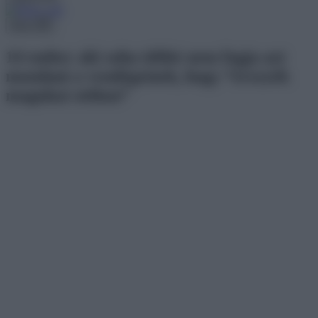
Menu
14 ember aki soha többé nem fogja azt
mondani a vendégeinek, hogy “érezzék
magukat otthon”