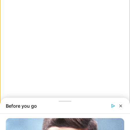
3. ,,A vendégek minden óvaintésem ellenére nagyon szerették volna
kipróbálni a virtuális valóság játékot.”
2. ,,Imádom, amikor egy vendég a kávés kanáljával nyúl bele a
cukorba.”
1. Ez nem túl jó jel az újévre nézve.