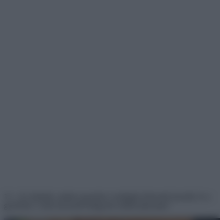
13. ,,Ez történik, amikor gyerekes vendégek érkeznek hozzád, és a
gyerekek 2 órán keresztül felügyelet nélkül játszanak.”