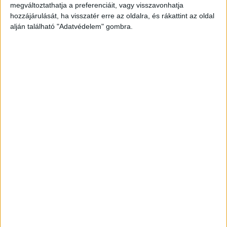
megváltoztathatja a preferenciáit, vagy visszavonhatja
hozzájárulását, ha visszatér erre az oldalra, és rákattint az oldal
alján található "Adatvédelem" gombra.