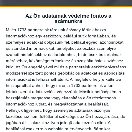
Az Ön adatainak védelme fontos a
számunkra
Mi és 1733 partnereink tárolunk és/vagy férünk hozzá
információkhoz egy eszközön, például sütik formájában, és
személyes adatokat dolgozunk fel, például egyedi azonosítókat
és standard információkat, amelyeket az eszköz személyre
4. “3-szor!”
szabott hirdetésekhez és tartalomhoz, hirdetések és tartalmak
méréséhez, közönségmérésekhez és szolgáltatásfejlesztéshez
küld.
Az Ön engedélyével mi és a partnereink eszközleolvasásos
módszerrel szerzett pontos geolokációs adatokat és azonosítási
információkat is felhasználhatunk. A megfelelő helyre kattintva
hozzájárulhat ahhoz, hogy mi és a 1733 partnereink a fent
leírtak szerint adatkezelést végezzünk. Másik lehetőségként a
hozzájárulás megadása vagy elutasítása előtt részletesebb
információkhoz juthat, és megváltoztathatja beállításait.
Felhívjuk figyelmét, hogy személyes adatainak bizonyos
kezeléséhez nem feltétlenül szükséges az Ön hozzájárulása, de
jogában áll tiltakozni az ilyen jellegű adatkezelés ellen. A
beállításai csak erre a weboldalra érvényesek. Bármikor