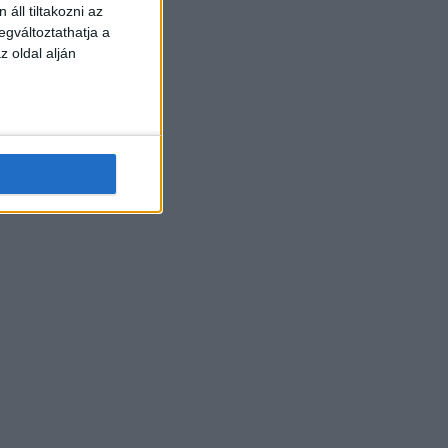
áll tiltakozni az
egváltoztathatja a
z oldal alján