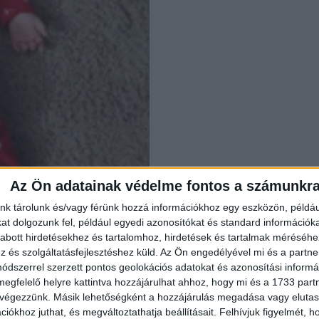
Az Ön adatainak védelme fontos a számunkr
nk tárolunk és/vagy férünk hozzá információkhoz egy eszközön, példáu
t dolgozunk fel, például egyedi azonosítókat és standard információk
abott hirdetésekhez és tartalomhoz, hirdetések és tartalmak méréséhe
és szolgáltatásfejlesztéshez küld.
Az Ön engedélyével mi és a partne
dszerrel szerzett pontos geolokációs adatokat és azonosítási informác
megfelelő helyre kattintva hozzájárulhat ahhoz, hogy mi és a 1733 partne
 végezzünk. Másik lehetőségként a hozzájárulás megadása vagy elutasí
iókhoz juthat, és megváltoztathatja beállításait.
Felhívjuk figyelmét, 