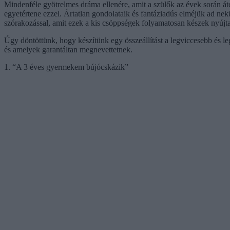
Mindenféle gyötrelmes dráma ellenére, amit a szülők az évek során át
egyetértene ezzel. Ártatlan gondolataik és fantáziadús elméjük ad nek
szórakozással, amit ezek a kis csöppségek folyamatosan készek nyújta
Úgy döntöttünk, hogy készítünk egy összeállítást a legviccesebb és le
és amelyek garantáltan megnevettetnek.
1. “A 3 éves gyermekem bújócskázik”