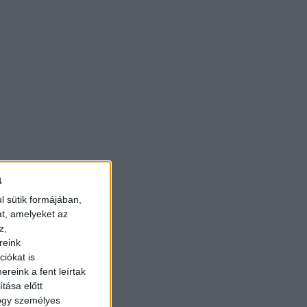
a
l sütik formájában,
at, amelyeket az
z,
reink
iókat is
reink a fent leírtak
tása előtt
hogy személyes