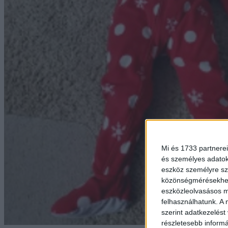
Mi és 1733 partnerei
és személyes adatoka
eszköz személyre sz
közönségmérésekhez 
eszközleolvasásos mó
felhasználhatunk. A 
szerint adatkezelést
részletesebb informác