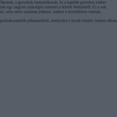
élhetnek, a gyerekek fantasztikusak, és a legtöbb gyerekes ember
ünk egy nagyon szükséges szünetet a felnőtt életünkből. És a sok
ni, soha nincs unalmas pillanat, amikor a közelükben vannak.
gszórakoztatóbb pillanatokból, amelyeket a kicsik intuitív módon alkott