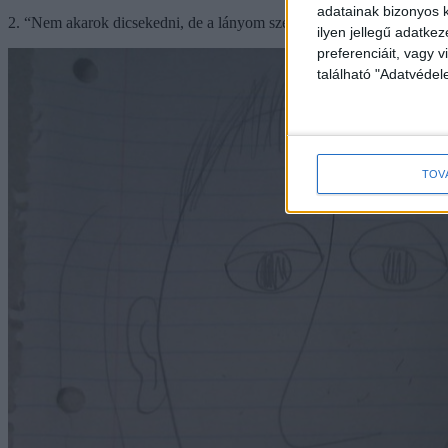
adatainak bizonyos k
2. “Nem akarok dicsekedni, de a lányom szerint én vagyok a tizenegy
ilyen jellegű adatke
preferenciáit, vagy v
található "Adatvéde
TOV