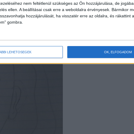
ezeléséhez nem feltétlenül szükséges az Ön hozzájárulása, de jogában 
edik legjobb apa.”
zelés ellen. A beállításai csak erre a weboldalra érvényesek. Bármikor m
isszavonhatja hozzájárulását, ha visszatér erre az oldalra, és rákattint a
lem" gombra.
ÁBBI LEHETŐSÉGEK
OK, ELFOGADOM