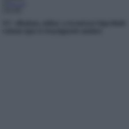
Menu
15+ alkalom, mikor a természet kipróbált
valami újat és lenyűgözött minket