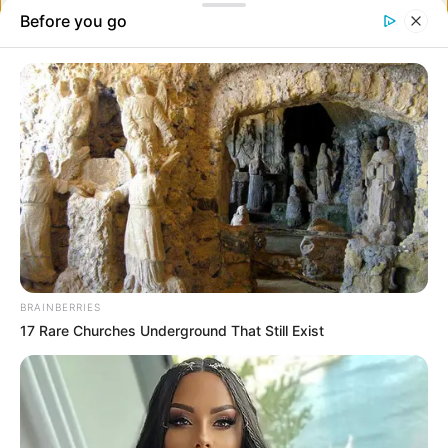
15. A narancsfámon apró narancsok nőnek.
16. Ma egy acélműben dolgoztam. Az egész kezemet por borította,
kivéve a sebhelyemet.