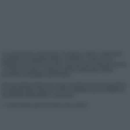
Az anyatermészet sosem alszik. És gyakran, amikor a legkevésbé
számítunk rá, elragadnak minket az alkotásai. Legyen az egy
túlságosan ráncos kéz úszás után, vagy egy alma, amelynek sikerült
a fa ágai közé nőnie, a természet művészi képességei minden
tekintetben felülmúlják képzeletünket.
Mi nem tudunk betelni azzal, hogy a természet nap mint nap milyen
új találmányokkal rukkol elő. Ezért készítettünk egy összeállítást az
egyedülálló alkotásaidból a számotokra.
1. Úszás közben egy kicsit ráncos lett a kezem.