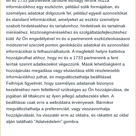
Mi és 1733 partnereink tárolunk és/vagy férünk hozzá
információkhoz egy eszközön, például sütik formájában, és
4. Ma találtam ezt a furcsa levelet az úton.
személyes adatokat dolgozunk fel, például egyedi azonosítókat
és standard információkat, amelyeket az eszköz személyre
szabott hirdetésekhez és tartalomhoz, hirdetések és tartalmak
méréséhez, közönségmérésekhez és szolgáltatásfejlesztéshez
küld.
Az Ön engedélyével mi és a partnereink eszközleolvasásos
módszerrel szerzett pontos geolokációs adatokat és azonosítási
információkat is felhasználhatunk. A megfelelő helyre kattintva
hozzájárulhat ahhoz, hogy mi és a 1733 partnereink a fent
leírtak szerint adatkezelést végezzünk. Másik lehetőségként a
hozzájárulás megadása vagy elutasítása előtt részletesebb
információkhoz juthat, és megváltoztathatja beállításait.
Felhívjuk figyelmét, hogy személyes adatainak bizonyos
kezeléséhez nem feltétlenül szükséges az Ön hozzájárulása, de
jogában áll tiltakozni az ilyen jellegű adatkezelés ellen. A
beállításai csak erre a weboldalra érvényesek. Bármikor
megváltoztathatja a preferenciáit, vagy visszavonhatja
hozzájárulását, ha visszatér erre az oldalra, és rákattint az oldal
alján található "Adatvédelem" gombra.