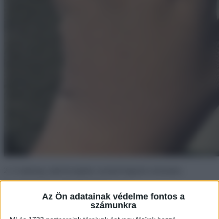
2. A szúnyog, amit lecsaptam, nyomot hagyott a kezemen.
Az Ön adatainak védelme fontos a
3. Úgy születtem, hogy a bal kezemen csak 4 ujj volt.
számunkra