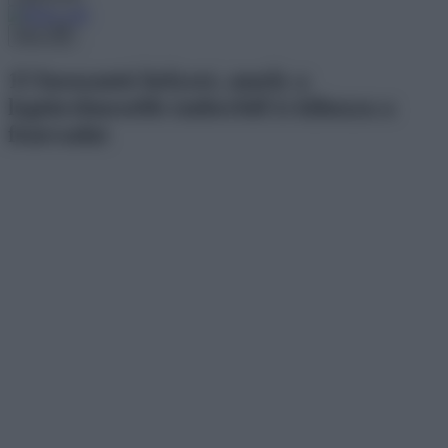
Menu
15 bosszantó helyzet, amely a
legtürelmesebb emberből is kihozza a
fenevadat