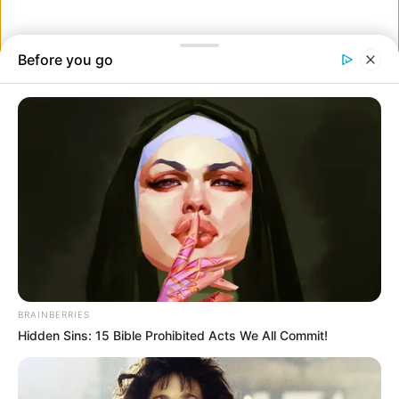
felelőtlen, hogy egy kis csomagautomata fiókba tuszkolja.”
14. “Használjunk papír szívószálat, és csomagoljuk be műanyagba.”