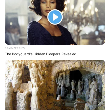
15. “Megpróbáltam eltávolítani egy makacs szöget…”
Szerinted melyik helyzet volt a legfrusztrálóbb? Mondd el nekünk a
hozzászólásokban.