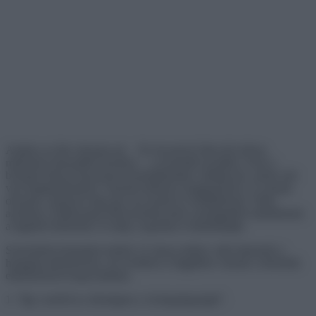
Amikor az élet citromot ad… Ne facsard ki őket túl erősen,
miközben limonádét készítesz – a szemedbe kerülhet. Ezen a
bolygón létezni bizonyára kiszámíthatatlan vállalkozás, amely tele
van meglepetésekkel. Vannak kellemes meglepetések, és vannak
olyanok, amelyek még egy zen mestert is feldühítenek. Néha
azonban a hétköznapi kényszerhelyzetek zordságaiból születhetnek
a legjobb történetek, és még a napodat is feldobhatják.
Szeretnénk bemutatni nektek 15 olyan embert, akik átmentek a
hangulat-ellenőrzésen, de továbbra is függőben vannak a türelmük
ellenőrzésével kapcsolatban.
1. “Így cseréli ki a feleségem a vécépapírgurigát”.