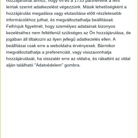
hozzájárulhat ahhoz, hogy mi és a 1733 partnereink a fent
leírtak szerint adatkezelést végezzünk. Másik lehetőségként a
hozzájárulás megadása vagy elutasítása előtt részletesebb
információkhoz juthat, és megváltoztathatja beállításait.
Felhívjuk figyelmét, hogy személyes adatainak bizonyos
kezeléséhez nem feltétlenül szükséges az Ön hozzájárulása, de
jogában áll tiltakozni az ilyen jellegű adatkezelés ellen. A
beállításai csak erre a weboldalra érvényesek. Bármikor
megváltoztathatja a preferenciáit, vagy visszavonhatja
hozzájárulását, ha visszatér erre az oldalra, és rákattint az oldal
alján található "Adatvédelem" gombra.