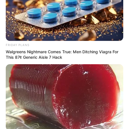
szekrényemben.”
16. “Így kell ezt. Több mint egy lábnyi (30 cm) epres/vaníliás
örvény a dél-koreai Myeong-Dongban, Szöulban.”
17. “Világító ásványok egy kínai barlangban”.