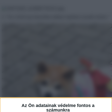
2. “Ezt a fickót egy kimonóban találtam Japánban nyaralás közben.”
Az Ön adatainak védelme fontos a
számunkra