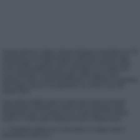
Vannak emberek a világon, akiknek különleges memóriájuk van. Ők
abnormálisan sok élettapasztalatukra emlékeznek, mindezt élénk
részletességgel, és mindezt minden különösebb erőfeszítés nélkül
teszik. Bár összeállításunk hősei valószínűleg nem rendelkeznek
ezzel a különleges szuperképességgel, mégis nagyon színes
emlékeik lesznek az utazási élményeikről. A különböző országokban
látott dolgok még azt is lenyűgözhetik, aki azt hiszi, hogy már
mindent látott.
Nem tudtuk megállni, hogy ne osszuk meg azokat az észbontó
felfedezéseket, amelyeket az emberek más országokban tettek
látogatásaik során. Szeretnénk, ha te is tennél egy rövid virtuális
utazást, és velünk együtt megnéznéd ezeket a felfedezéseket.
1. “Thaiföldön találtam ezt az óriás banánt. Az átlagos banán a
méretarányok miatt van.”