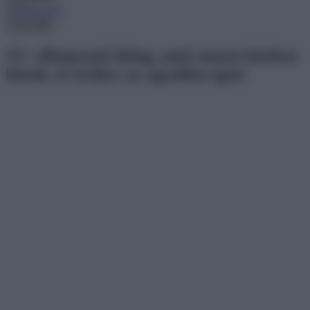
Menu
15+ elképesztő dolog, amit utazás közben
láttak, és örökre az agyukba égett