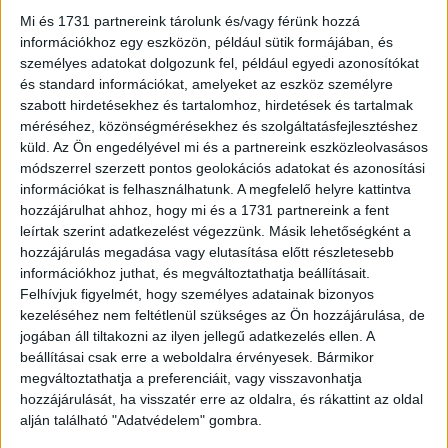
Mi és 1731 partnereink tárolunk és/vagy férünk hozzá
információkhoz egy eszközön, például sütik formájában, és
személyes adatokat dolgozunk fel, például egyedi azonosítókat
és standard információkat, amelyeket az eszköz személyre
szabott hirdetésekhez és tartalomhoz, hirdetések és tartalmak
méréséhez, közönségmérésekhez és szolgáltatásfejlesztéshez
küld.
Az Ön engedélyével mi és a partnereink eszközleolvasásos
módszerrel szerzett pontos geolokációs adatokat és azonosítási
információkat is felhasználhatunk. A megfelelő helyre kattintva
hozzájárulhat ahhoz, hogy mi és a 1731 partnereink a fent
leírtak szerint adatkezelést végezzünk. Másik lehetőségként a
hozzájárulás megadása vagy elutasítása előtt részletesebb
információkhoz juthat, és megváltoztathatja beállításait.
Felhívjuk figyelmét, hogy személyes adatainak bizonyos
3. “Kiderült, hogy Thaiföldön a kólát zacskókban lehet kapni.”
kezeléséhez nem feltétlenül szükséges az Ön hozzájárulása, de
jogában áll tiltakozni az ilyen jellegű adatkezelés ellen. A
beállításai csak erre a weboldalra érvényesek. Bármikor
4. “A hétvégén elmentem egy farkasmenhelyre. Így mutatkoznak be,
megváltoztathatja a preferenciáit, vagy visszavonhatja
és így döntik el, hogy kedvelnek-e téged.”
hozzájárulását, ha visszatér erre az oldalra, és rákattint az oldal
alján található "Adatvédelem" gombra.