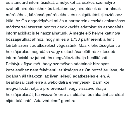
és standard információkat, amelyeket az eszköz személyre
szabott hirdetésekhez és tartalomhoz, hirdetések és tartalmak
méréséhez, közönségmérésekhez és szolgáltatásfejlesztéshez
küld.
Az Ön engedélyével mi és a partnereink eszközleolvasásos
módszerrel szerzett pontos geolokációs adatokat és azonosítási
információkat is felhasználhatunk. A megfelelő helyre kattintva
hozzájárulhat ahhoz, hogy mi és a 1733 partnereink a fent
leírtak szerint adatkezelést végezzünk. Másik lehetőségként a
hozzájárulás megadása vagy elutasítása előtt részletesebb
információkhoz juthat, és megváltoztathatja beállításait.
Felhívjuk figyelmét, hogy személyes adatainak bizonyos
kezeléséhez nem feltétlenül szükséges az Ön hozzájárulása, de
jogában áll tiltakozni az ilyen jellegű adatkezelés ellen. A
beállításai csak erre a weboldalra érvényesek. Bármikor
megváltoztathatja a preferenciáit, vagy visszavonhatja
hozzájárulását, ha visszatér erre az oldalra, és rákattint az oldal
alján található "Adatvédelem" gombra.