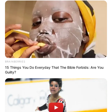
8. “Kimentem a WC-re, felnéztem, és ez nézett vissza.”
9. “A nagyszüleim szőnyeggel borított fürdőszobája”
10. “Épp szundikált a bolt parkolójában.”