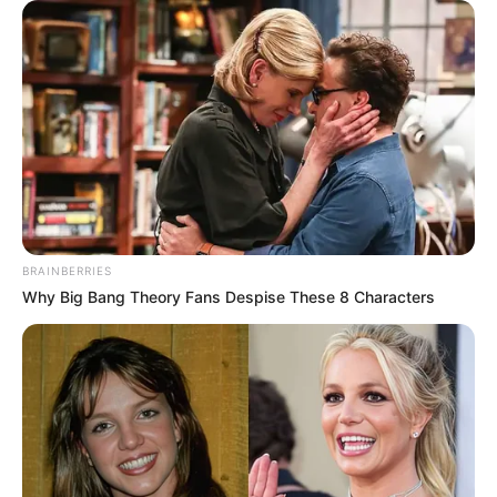
11. “Ez a srác nagyon szereti az Adidas Gazelle cipőjét.”
12. “Az unokatestvérem ápolónő. Ezt kapta karácsonyra, és
imádta.”
13. “A barátom újságpapír nyomtatást talált a csirkéjében.”
14. “Néhai nagymamám fotóit nézegettem, amikor ezt találtam.”