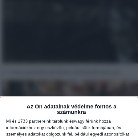
2. “A helyi pizzériában régi iPhone-okból készült asztal van”.
Az Ön adatainak védelme fontos a
számunkra
Mi és 1733 partnereink tárolunk és/vagy férünk hozzá
információkhoz egy eszközön, például sütik formájában, és
személyes adatokat dolgozunk fel, például egyedi azonosítókat