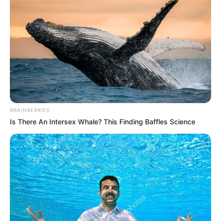
Mi a legfurcsább dolog, amit valaha találtál? Rajta, töltsd meg a
komment rovatot a legszebb történeteiddel és fotóiddal!