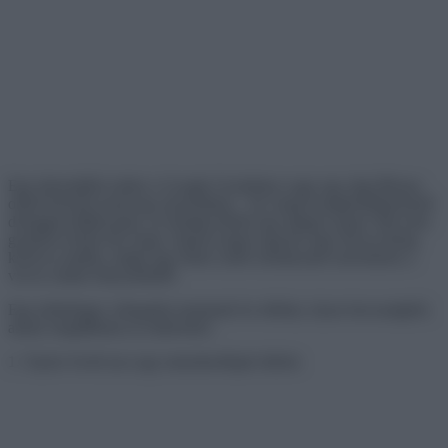
Egy háromlábú ember a Google Utcaképen vagy egy régi iPhone-
okból készült asztal egy pizzériában – ha valami megkérdőjelezhető
dologgal találkozunk, az mindig feldob egy átlagos napot. Bár nem
gyakran fordul elő, hogy valami szuper egyedi vagy furcsa dolog
kerül az utadba, mégis egy életre szóló szórakozást szerezhetsz a
vicces online helyzetekből.
Egy különleges válogatást mutatunk be néhány olyan furcsaságból,
amely megállította az embereket.
1. Taylor Swift arca egy motorkerékpár ülésén