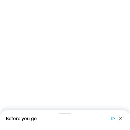
7. “Ez történt a bátyám buszával – miközben ők is rajta voltak.”