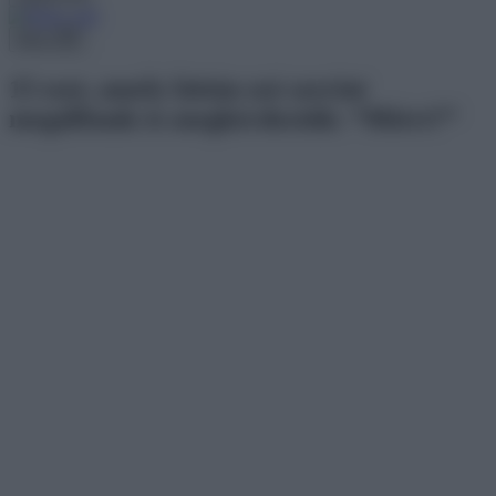
Menu
15 eset, amely láttán szó szerint
megálltunk és megkérdeztük: “Miért?”