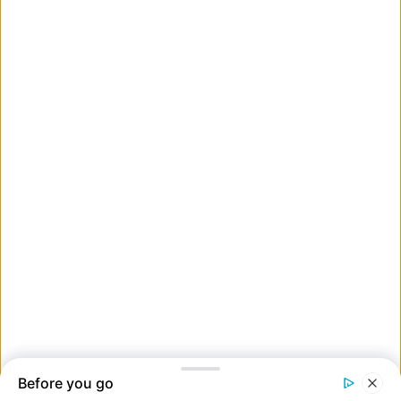
12. ”A kisfiam olyan gyorsan nőtt fel.”
13. ”A szalagavatóm és az esküvőm napján, 16 év különbséggel. A
macskám most 19 éves, és még mindig ő a kedvenc lányom.”
14. ”Anyukám ugyanott, 65 év különbséggel”.