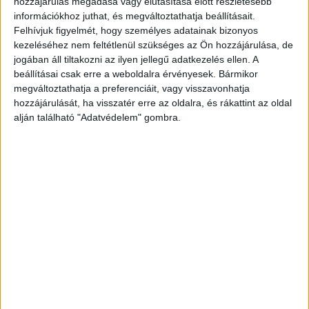
hozzájárulás megadása vagy elutasítása előtt részletesebb
információkhoz juthat, és megváltoztathatja beállításait.
Felhívjuk figyelmét, hogy személyes adatainak bizonyos
kezeléséhez nem feltétlenül szükséges az Ön hozzájárulása, de
jogában áll tiltakozni az ilyen jellegű adatkezelés ellen. A
beállításai csak erre a weboldalra érvényesek. Bármikor
megváltoztathatja a preferenciáit, vagy visszavonhatja
hozzájárulását, ha visszatér erre az oldalra, és rákattint az oldal
alján található "Adatvédelem" gombra.