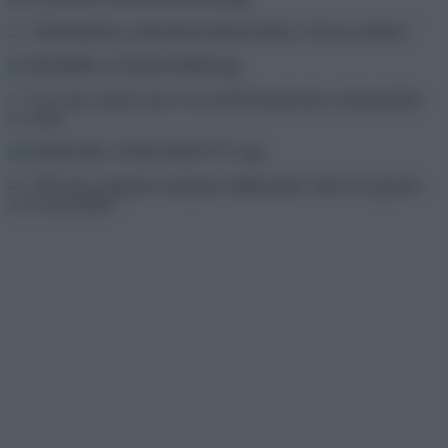
2. ”Alkalmanként a bátyámmal újrateremtjük a 30 éves fotókat.”
3. ”Az a nap, amikor egy évvel ezelőtt hazahoztuk a kiskutyánkat
vs. most”.
4. ”1997-ben, második osztályban találkoztunk. Most itt vagyunk,
21 évvel később.”