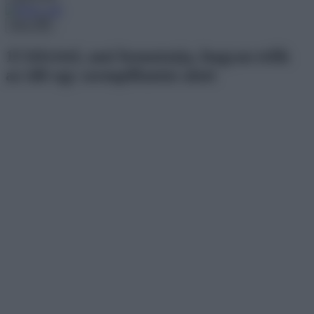
Menu
15 felvétel, ami bemutatja, hogyan telik
az idő egy szempillantás alatt