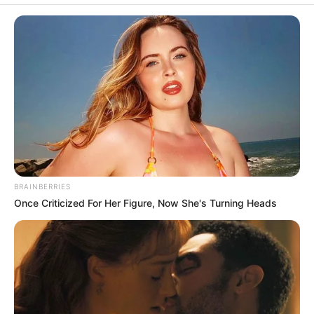
15. ”Még egy év sem telt el”.
Gyakran nézegeted vissza a régi családi fotókat? Úgy gondolod,
hogy bár az idő elkerülhetetlenül megváltoztat minket kívülről, van
egy részünk, ami örökre ugyanaz marad?