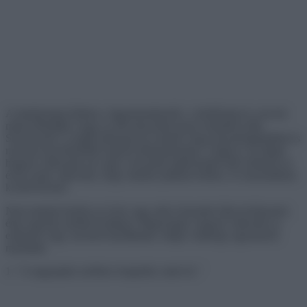
A mindennapi életben a figyelemelterelés, a felelősség és a tervek
miatt elfelejtjük, hogy az idő abszurdan gyors ütemben telik.
Szerencsére a családi albumok itt vannak, hogy kézzelfoghatóbbá és
nyomon követhetőbbé tegyék időutazásunkat. Végül is, ha látjuk,
hogyan változunk mi vagy a hozzánk legközelebb álló emberek az
évek során, rájövünk, hogy minden pillanat értékes, és maximálisan
ki kell élvezni.
Nem tudunk betelni az évek vagy akár évtizedek által elválasztott,
édes egymás melletti fotókkal. Megosztjuk, hogyan változtak az
emberek vagy szeretett háziállataik, mégis valahogy ugyanazok
maradtak.
1. ”A nagyapám szebben öregedett, mint én.”