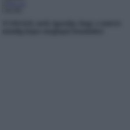
Menu
15 felvétel, mely igazolja, hogy a mátrix
mindig képes meglepni bennünket