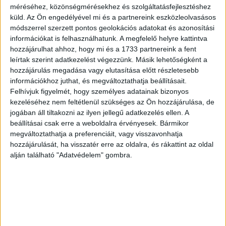
méréséhez, közönségmérésekhez és szolgáltatásfejlesztéshez
küld.
Az Ön engedélyével mi és a partnereink eszközleolvasásos
módszerrel szerzett pontos geolokációs adatokat és azonosítási
információkat is felhasználhatunk. A megfelelő helyre kattintva
hozzájárulhat ahhoz, hogy mi és a 1733 partnereink a fent
leírtak szerint adatkezelést végezzünk. Másik lehetőségként a
hozzájárulás megadása vagy elutasítása előtt részletesebb
információkhoz juthat, és megváltoztathatja beállításait.
Felhívjuk figyelmét, hogy személyes adatainak bizonyos
kezeléséhez nem feltétlenül szükséges az Ön hozzájárulása, de
jogában áll tiltakozni az ilyen jellegű adatkezelés ellen. A
beállításai csak erre a weboldalra érvényesek. Bármikor
megváltoztathatja a preferenciáit, vagy visszavonhatja
hozzájárulását, ha visszatér erre az oldalra, és rákattint az oldal
alján található "Adatvédelem" gombra.
3. “Azt hiszem, ez a kávéfőző flörtöl velem.”