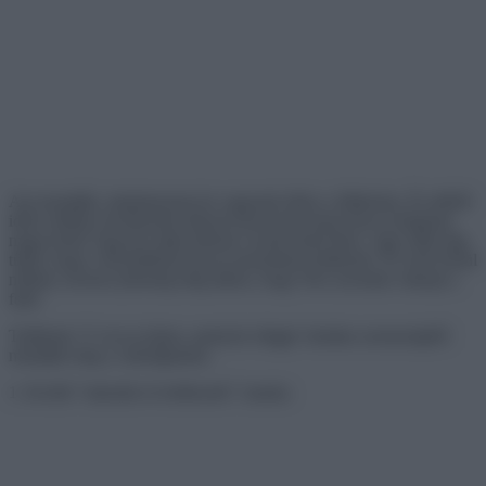
Azt mondják, mindannyian be vagyunk töltve a Mátrixba. És időről
időre néhány kiválasztott elkezd észrevenni kissé furcsa dolgokat
maga körül. Egyszer talán klónok veszik körül őket, vagy talán úgy
tűnik, hogy a készülékeik furcsa üzeneteket küldenek. És ezek közül
néhány zavaros jelenség elég ahhoz, hogy Neo zavartan vakarja a
fejét.
Találtunk 15 vicces képet, amelyek eléggé váratlan szemszögből
mutatják meg a valóságunkat.
1. Kiváló “másolás és beillesztés” munka