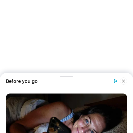
15. 404-es hiba – a szoba nem található.