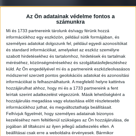
Az Ön adatainak védelme fontos a
számunkra
Mi és 1733 partnereink tárolunk és/vagy férünk hozzá
információkhoz egy eszközön, például sütik formájában, és
személyes adatokat dolgozunk fel, például egyedi azonosítókat
“Ez Millie, miután hirtelen meghallotta a gyerekek örömteli
és standard információkat, amelyeket az eszköz személyre
nevetését és szokásos lármázását az alagsorban. Nem helyesli.”
szabott hirdetésekhez és tartalomhoz, hirdetések és tartalmak
méréséhez, közönségmérésekhez és szolgáltatásfejlesztéshez
küld.
Az Ön engedélyével mi és a partnereink eszközleolvasásos
módszerrel szerzett pontos geolokációs adatokat és azonosítási
információkat is felhasználhatunk. A megfelelő helyre kattintva
hozzájárulhat ahhoz, hogy mi és a 1733 partnereink a fent
leírtak szerint adatkezelést végezzünk. Másik lehetőségként a
hozzájárulás megadása vagy elutasítása előtt részletesebb
információkhoz juthat, és megváltoztathatja beállításait.
Felhívjuk figyelmét, hogy személyes adatainak bizonyos
kezeléséhez nem feltétlenül szükséges az Ön hozzájárulása, de
jogában áll tiltakozni az ilyen jellegű adatkezelés ellen. A
beállításai csak erre a weboldalra érvényesek. Bármikor