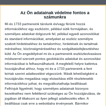
Az Ön adatainak védelme fontos a
számunkra
Mi és 1733 partnereink tárolunk és/vagy férünk hozzá
információkhoz egy eszközön, például sütik formájában, és
személyes adatokat dolgozunk fel, például egyedi azonosítókat
és standard információkat, amelyeket az eszköz személyre
szabott hirdetésekhez és tartalomhoz, hirdetések és tartalmak
méréséhez, közönségmérésekhez és szolgáltatásfejlesztéshez
küld.
Az Ön engedélyével mi és a partnereink eszközleolvasásos
módszerrel szerzett pontos geolokációs adatokat és azonosítási
információkat is felhasználhatunk. A megfelelő helyre kattintva
hozzájárulhat ahhoz, hogy mi és a 1733 partnereink a fent
leírtak szerint adatkezelést végezzünk. Másik lehetőségként a
hozzájárulás megadása vagy elutasítása előtt részletesebb
információkhoz juthat, és megváltoztathatja beállításait.
Felhívjuk figyelmét, hogy személyes adatainak bizonyos
kezeléséhez nem feltétlenül szükséges az Ön hozzájárulása, de
jogában áll tiltakozni az ilyen jellegű adatkezelés ellen. A
beállításai csak erre a weboldalra érvényesek. Bármikor