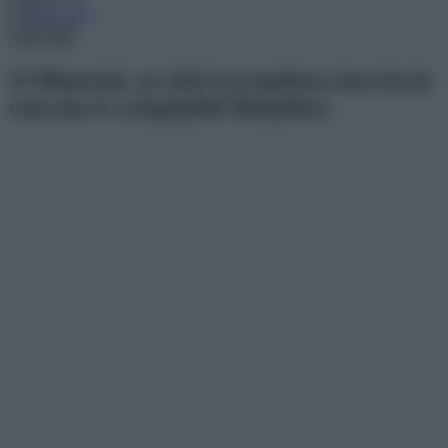
Menu
15 filmsztár az első szerepében, karrierje
csúcsán és a legújabb filmjében