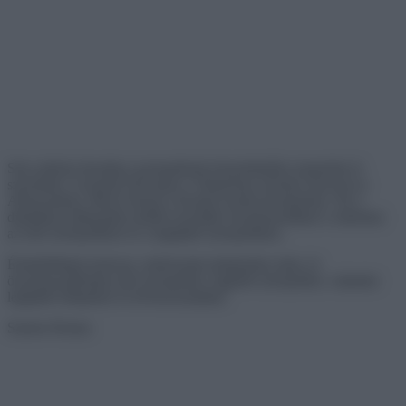
Sok színészt ikonikus szerepeiknek köszönhetően ismerünk és
szeretünk: Leonardo DiCaprio a Titanicban, Kristen Stewart az
Alkonyatban, Meryl Streep a Kramer kontra Kramerben. De a
diadalmas pillanataik mellett szeretjük összehasonlítani a sztárokat
az első szerepeikben és a legújabb szerepeikben.
Érdeklődtünk kedvenc színészeink átalakulása iránt, és
összehasonlítottuk első szerepeiket, legjobb szerepeiket, valamint
legújabb filmjeiket és tévésorozataikat.
Saoirse Ronan