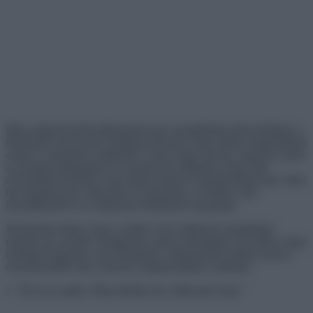
Míg a legkedvesebb pillanataink egy szempillantás alatt elmúlnak, a
fényképek szerencsére mindig itt lesznek, hogy örökre megörökítsék
ezeket a varázslatos emlékeket. Lehet, hogy annyira vágyunk ezekre
az örömteli pillanatokra és szeretett úti céljainkra, hogy akár
évtizedekkel később is újra felkeresnénk és újraalkotnánk őket. Mert
bár mindannyian változunk és öregszünk, az élethez való
hozzáállásunk és az értékeink érintetlenek maradnak.
Mi hiszünk abban, hogy a múltra való emlékezés megadhatja
nekünk azt a pozitív kisugárzást, amire szükségünk van ahhoz, hogy
boldogok legyünk a mai életünkben. Megosztunk néhány kedves
összehasonlító fotót, amelyek megmelengetik a lelküket.
1. ”Én és az apám. Még mindig nem változtunk meg.”