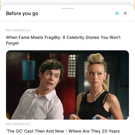
ben”
Gyakran készítesz fotókat szuvenírként a jövőre nézve? Rajongsz a
múltbéli pillanatok felidézéséért, vagy úgy gondolod, hogy soha
nem szabad visszanézni?