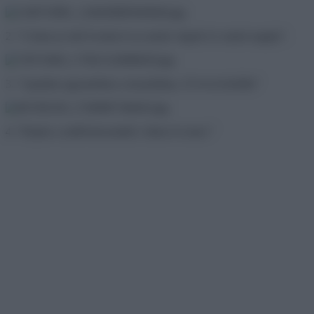
2. ”A fiam az első óvodai és az utolsó végzős év utolsó napján”.
3. ”Apukám ugyanebben a konyhában, 35 évvel később”
4. ”Képek a szülővárosomból. Akkor és most.”