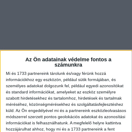
Az Ön adatainak védelme fontos a
számunkra
Mi és 1733 partnereink tárolunk és/vagy férünk hozzá
információkhoz egy eszközön, például sütik formájában, és
5. ”Én és az apám a Taj Mahalban, 25 év különbséggel”.
személyes adatokat dolgozunk fel, például egyedi azonosítókat
és standard információkat, amelyeket az eszköz személyre
szabott hirdetésekhez és tartalomhoz, hirdetések és tartalmak
méréséhez, közönségmérésekhez és szolgáltatásfejlesztéshez
küld.
Az Ön engedélyével mi és a partnereink eszközleolvasásos
módszerrel szerzett pontos geolokációs adatokat és azonosítási
információkat is felhasználhatunk. A megfelelő helyre kattintva
hozzájárulhat ahhoz, hogy mi és a 1733 partnereink a fent