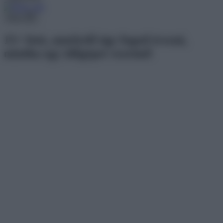
Menu
15+ fotó, amelytől úgy fogod érezni,
mintha egy időgépet vezetnél