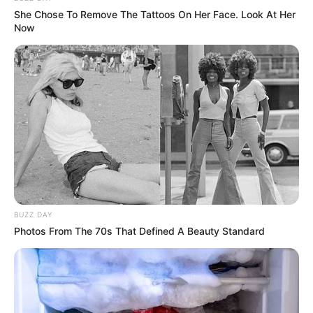
belőlük?