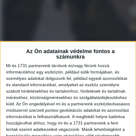
Az Ön adatainak védelme fontos a
számunkra
Mi és 1731 partnereink tárolunk és/vagy férünk hozzá
információkhoz egy eszközön, például sütik formájában, és
személyes adatokat dolgozunk fel, például egyedi azonosítókat
és standard információkat, amelyeket az eszköz személyre
szabott hirdetésekhez és tartalomhoz, hirdetések és tartalmak
méréséhez, közönségmérésekhez és szolgáltatásfejlesztéshez
küld.
Az Ön engedélyével mi és a partnereink eszközleolvasásos
módszerrel szerzett pontos geolokációs adatokat és azonosítási
információkat is felhasználhatunk. A megfelelő helyre kattintva
2. Poppynak a szeretgetés azt jelenti, hogy a fenekét a fejedre teszi.
hozzájárulhat ahhoz, hogy mi és a 1731 partnereink a fent
leírtak szerint adatkezelést végezzünk. Másik lehetőségként a
hozzájárulás megadása vagy elutasítása előtt részletesebb