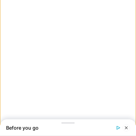
11. Egészen biztos, hogy NEM így kell aludni.
12. Nem tudom, de szerintem a kutyám akarta a fánkot.
13. Ha csak egy csepp vizet is teszel a kádba, nem megy a közelébe.
14. Mosolyogj a kamerába.