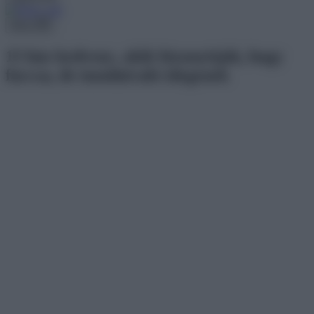
Menu
15 ház kedvenc, akik bizonyítják, hogy
furcsa, de imádnivaló idegenek