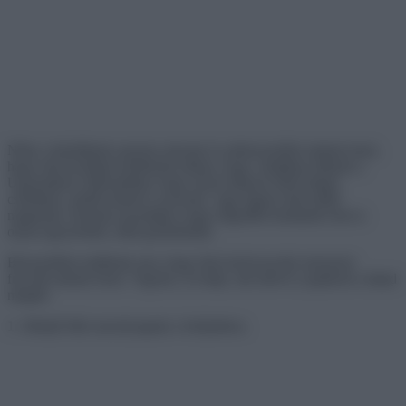
Néha a háziállatok annyira okosak és emberszerűek tudnak lenni,
hogy már kezdünk kételkedni abban, hogy valójában állatok-e.
Ugyanakkor előfordulhat, hogy olyan teljesen őrült dolgot
csinálnak, amitől elakad a szavunk, vagy éppen elnevetjük
magunkat. Ilyenkor gyanítjuk, hogy négylábú barátaink nem is
olyan egyszerűek, mint gondolnánk.
Bizonyítékot találtunk arra, hogy házi kedvenceink mennyire
furcsák tudnak lenni. Vigyázz, ki tudja, mit művel a pajtásod a hátad
mögött.
1. Jóképű fiúk mosolyognak a fotójukhoz.