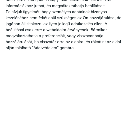
3. Nola a reggeli sétánkon. Azt hittem, hogy egy aranyos képet
információkhoz juthat, és megváltoztathatja beállításait.
készítek a boldog, futkározó kutyáról, de helyette ez lett.
Felhívjuk figyelmét, hogy személyes adatainak bizonyos
kezeléséhez nem feltétlenül szükséges az Ön hozzájárulása, de
jogában áll tiltakozni az ilyen jellegű adatkezelés ellen. A
beállításai csak erre a weboldalra érvényesek. Bármikor
4. Megette a mérleget.
megváltoztathatja a preferenciáit, vagy visszavonhatja
hozzájárulását, ha visszatér erre az oldalra, és rákattint az oldal
alján található "Adatvédelem" gombra.