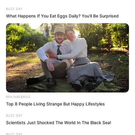
Milyen furcsa dolgokat csinálnak a te háziállataid? Hány van