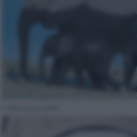
3. Kilátás egy turista sátrából.