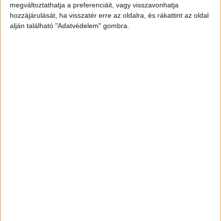
megváltoztathatja a preferenciáit, vagy visszavonhatja
hozzájárulását, ha visszatér erre az oldalra, és rákattint az oldal
alján található "Adatvédelem" gombra.
4. A fény tökéletesen megfelezte ezt a fotót.