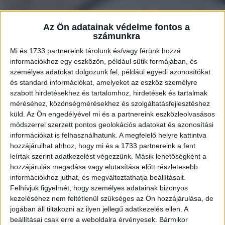
Az Ön adatainak védelme fontos a
számunkra
Mi és 1733 partnereink tárolunk és/vagy férünk hozzá
információkhoz egy eszközön, például sütik formájában, és
személyes adatokat dolgozunk fel, például egyedi azonosítókat
és standard információkat, amelyeket az eszköz személyre
szabott hirdetésekhez és tartalomhoz, hirdetések és tartalmak
méréséhez, közönségmérésekhez és szolgáltatásfejlesztéshez
küld.
Az Ön engedélyével mi és a partnereink eszközleolvasásos
módszerrel szerzett pontos geolokációs adatokat és azonosítási
információkat is felhasználhatunk. A megfelelő helyre kattintva
hozzájárulhat ahhoz, hogy mi és a 1733 partnereink a fent
leírtak szerint adatkezelést végezzünk. Másik lehetőségként a
hozzájárulás megadása vagy elutasítása előtt részletesebb
információkhoz juthat, és megváltoztathatja beállításait.
Felhívjuk figyelmét, hogy személyes adatainak bizonyos
kezeléséhez nem feltétlenül szükséges az Ön hozzájárulása, de
jogában áll tiltakozni az ilyen jellegű adatkezelés ellen. A
beállításai csak erre a weboldalra érvényesek. Bármikor