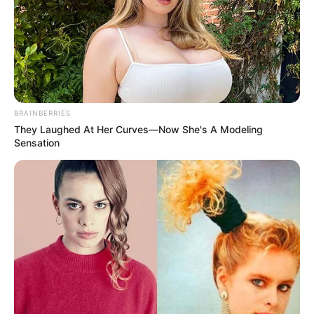
11. ,,Készítettem egy fotót, ami pontosan úgy néz ki, mint a híres
Windows XP háttérkép.”