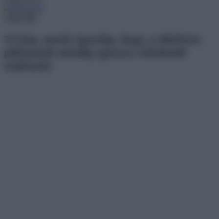
Menu
15 kép, amely igazolja, hogy a tökéletes
pillanatok mindig egészen véletlenül
születnek