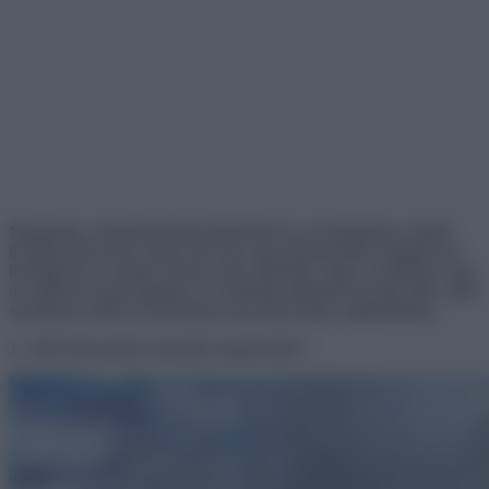
Manapság, a képszerkesztő programok és az Instagramos szűrők
korában már kevés olyan fotó van, ami tényleg képes meglepni és
lenyűgözni az embert. Persze azért előfordul, hogy a természet vagy
az emberek olyan tökéletes és szokatlan pillanatot hoznak létre, amit
semmilyen szűrő és Photoshop sem lenne képes megismételni.
1. ,,Ma észrevettem a kutyám szupererejét.”