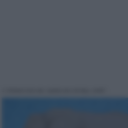
2. Elefántok úszás után. Apukára nem volt elég a „festék”.