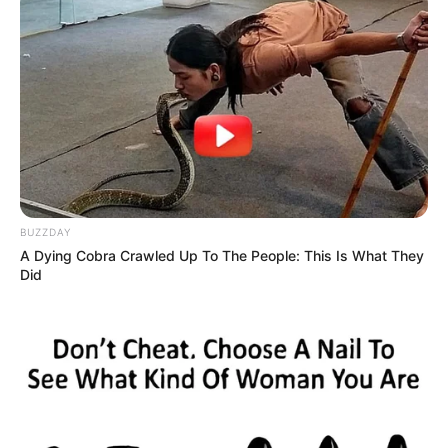
14. ,,A hibás lencse átlátszóvá tette a barátomat.”