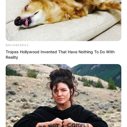
OK, ELFOGADOM
TOVÁBBI LEHETŐSÉGEK
12. Nagyon szokatlan minta jelent meg ezen az összeégett fán.