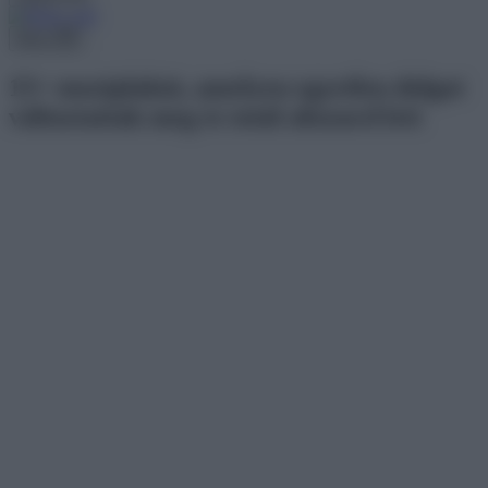
Menu
15+ moziplakát, amelyen egyetlen dolgot
változtattak meg és totál abszurd lett