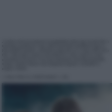
A hollywoodi kasszasikerek moziplakátjait direkt úgy hozzák létre a
tehetséges grafikusok, hogy abból könnyedén kitalálható legyen a
főszereplők karaktere, esetenként pedig akár az is, hogy miről szól a
film. Talán éppen ennek is köszönhető az a tény, hogy ha a híres
mozifilmek posztereit a FaceApp alkalmazás mosolygenerátorába
dobjuk, hirtelen teljesen más hangulatot kapnak a szereplők és
maguk a filmek.
1. Harry Potter és a Halál Ereklyéi. 1. rész