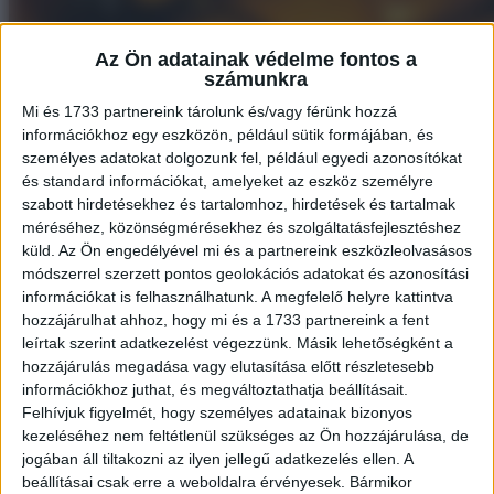
Az Ön adatainak védelme fontos a
számunkra
Mi és 1733 partnereink tárolunk és/vagy férünk hozzá
információkhoz egy eszközön, például sütik formájában, és
személyes adatokat dolgozunk fel, például egyedi azonosítókat
és standard információkat, amelyeket az eszköz személyre
szabott hirdetésekhez és tartalomhoz, hirdetések és tartalmak
méréséhez, közönségmérésekhez és szolgáltatásfejlesztéshez
küld.
Az Ön engedélyével mi és a partnereink eszközleolvasásos
módszerrel szerzett pontos geolokációs adatokat és azonosítási
információkat is felhasználhatunk. A megfelelő helyre kattintva
hozzájárulhat ahhoz, hogy mi és a 1733 partnereink a fent
leírtak szerint adatkezelést végezzünk. Másik lehetőségként a
hozzájárulás megadása vagy elutasítása előtt részletesebb
információkhoz juthat, és megváltoztathatja beállításait.
Felhívjuk figyelmét, hogy személyes adatainak bizonyos
kezeléséhez nem feltétlenül szükséges az Ön hozzájárulása, de
jogában áll tiltakozni az ilyen jellegű adatkezelés ellen. A
beállításai csak erre a weboldalra érvényesek. Bármikor