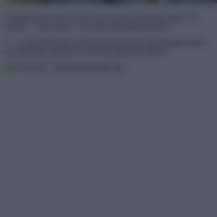
“Megkérdeztük, miért pont azt a macskát választotta, mire ő azt
mondta: “Nem tudom, csak olyan különlegesnek tűnt.””
3. “A nagymamámnak a kilencvenharmadik születésnapjára adtam
egy festményt, amelyen ő és néhai nagyapám látható.”