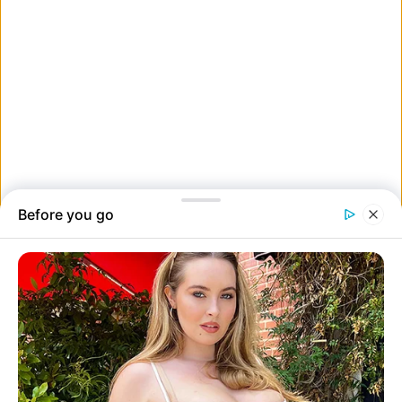
17. “Az esküvőmre vettem ezt az egyedi tortadíszt a macskáinkról.
Tegnap házasodtunk össze, és végre megmutathatom őket!”
18. “A lányom imádja Hermione-t, és kapott egy másolatot
Hermione filmbeli pálcájáról! Halloweenre készülve adtuk neki.”