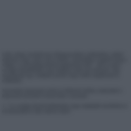
Látni, ahogy szeretteid arca felragyog abban a pillanatban, amikor
rájönnek, hogy valóra vált az álmuk, valószínűleg a legjobb dolog a
világon. Gyakorlatilag bármit megtehetünk értük – akár az egész
országot átrepülhetjük, hogy átadjunk nekik egy kiskutyát, vagy
rajzolhatunk egy csodálatos portrét, hogy örökre megőrizzük az
emléküket.
Szeretnénk megosztani ezeket az ölelkezős fotókat, amelyekkel a
képernyőn keresztül is érezni lehet a szeretetet.
1. “Az országot átszelő küldetésünk, hogy meglepjük anyukámat az
új kiskutyájával, teljes sikerrel zárult.”