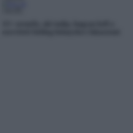
Menu
15+ személy, aki tudja, hogyan kell a
szeretteit boldog könnyekre fakasztani