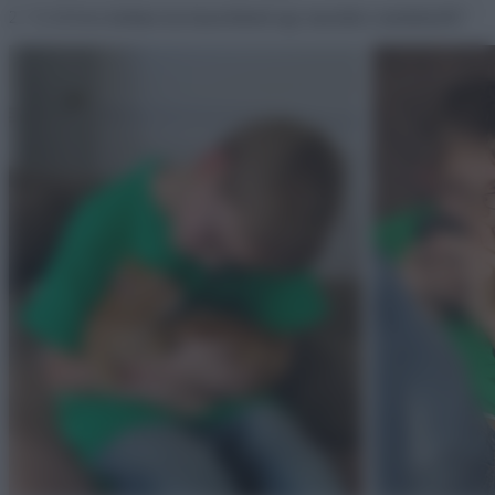
2. “A 10 éves kisfiam ma hazavihetett egy macskát a menhelyről.”