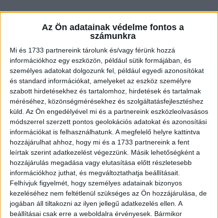
Az Ön adatainak védelme fontos a
számunkra
Mi és 1733 partnereink tárolunk és/vagy férünk hozzá
információkhoz egy eszközön, például sütik formájában, és
személyes adatokat dolgozunk fel, például egyedi azonosítókat
és standard információkat, amelyeket az eszköz személyre
szabott hirdetésekhez és tartalomhoz, hirdetések és tartalmak
4. “A legkisebb lányom ezzel lepett meg! A papírdarab egy ölelésre
szóló kupon, és én kapok egyet ingyen.”
méréséhez, közönségmérésekhez és szolgáltatásfejlesztéshez
küld.
Az Ön engedélyével mi és a partnereink eszközleolvasásos
módszerrel szerzett pontos geolokációs adatokat és azonosítási
információkat is felhasználhatunk. A megfelelő helyre kattintva
5. “Bekereteztem a drága nagypapámról készült ceruzarajzomat
hozzájárulhat ahhoz, hogy mi és a 1733 partnereink a fent
anyukámnak emlékbe, és sok boldog könnycsepp hullott.”
leírtak szerint adatkezelést végezzünk. Másik lehetőségként a
hozzájárulás megadása vagy elutasítása előtt részletesebb
információkhoz juthat, és megváltoztathatja beállításait.
6. “Amikor megszöktünk, szűkös volt a költségvetésünk. Két év
Felhívjuk figyelmét, hogy személyes adatainak bizonyos
után a férjem megtervezte nekem a legcsodálatosabb jegygyűrűt,
amit valaha láttam!”
kezeléséhez nem feltétlenül szükséges az Ön hozzájárulása, de
jogában áll tiltakozni az ilyen jellegű adatkezelés ellen. A
beállításai csak erre a weboldalra érvényesek. Bármikor