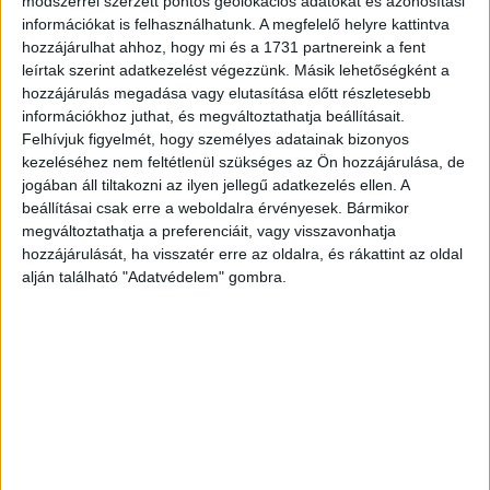
módszerrel szerzett pontos geolokációs adatokat és azonosítási
információkat is felhasználhatunk. A megfelelő helyre kattintva
hozzájárulhat ahhoz, hogy mi és a 1731 partnereink a fent
leírtak szerint adatkezelést végezzünk. Másik lehetőségként a
hozzájárulás megadása vagy elutasítása előtt részletesebb
információkhoz juthat, és megváltoztathatja beállításait.
Felhívjuk figyelmét, hogy személyes adatainak bizonyos
kezeléséhez nem feltétlenül szükséges az Ön hozzájárulása, de
jogában áll tiltakozni az ilyen jellegű adatkezelés ellen. A
beállításai csak erre a weboldalra érvényesek. Bármikor
megváltoztathatja a preferenciáit, vagy visszavonhatja
hozzájárulását, ha visszatér erre az oldalra, és rákattint az oldal
alján található "Adatvédelem" gombra.
4. “Chanco baba sok hajjal született, ami folyamatosan nőtt. Ez ő 7
hónapos korában.”