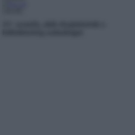
Menu
15+ személy, akik elsajátították a
különbözőség szabadságát