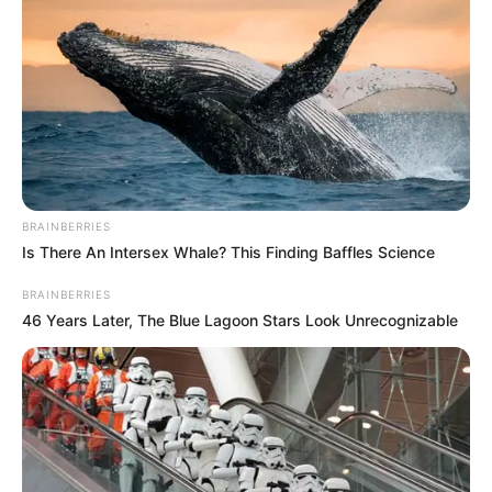
11. “Természetes manófülem van.”
12. “Az arachnodaktília ritka esete”
13. “A karom/könyököm erre képes.”
14. “Megátkoztak egy olyan köldökkel, ami kilóg az ingemen.”