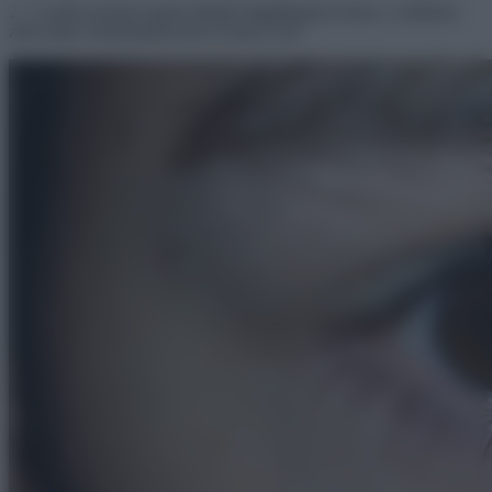
2. “A jobb szemem egyik oldalán függőlegesen barna, a másikon
zöld színű. Kisbabaként kék és barna volt.”