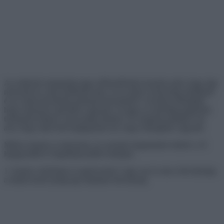
Az emberek manapság nagy erőfeszítéseket tesznek azért, hogy úgy
nézzenek ki, mint mindenki más, és ez mind a közösségi médiának
és az ottani divatirányzatoknak köszönhető. Azonban elfelejtjük,
hogy mennyire egyediek vagyunk, és hogy az autentikusságunkat
ünnepelni kellene, nem pedig elrejteni. És rengeteg példánk van
arra, hogy miért kell megtapsolni azt, hogy önmagunk vagyunk.
Mélyre ástunk az interneten, és szeretné megmutatni nektek a 16
legegyedibb és legelképesztőbb testképet.
1. Ennek a fickónak az egyik kezén 5 ujja van és nincs hüvelykujja,
a másik kezén pedig egy hatalmas hüvelykujj.