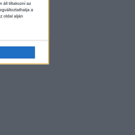
áll tiltakozni az
egváltoztathatja a
z oldal alján