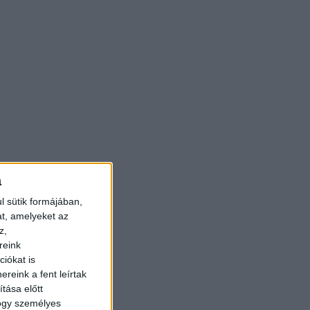
a
l sütik formájában,
at, amelyeket az
z,
reink
iókat is
reink a fent leírtak
tása előtt
hogy személyes