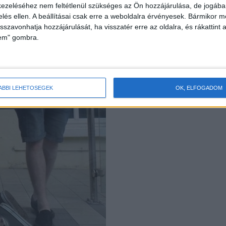
ezeléséhez nem feltétlenül szükséges az Ön hozzájárulása, de jogában 
zelés ellen. A beállításai csak erre a weboldalra érvényesek. Bármikor m
isszavonhatja hozzájárulását, ha visszatér erre az oldalra, és rákattint a
lem" gombra.
ÁBBI LEHETŐSÉGEK
OK, ELFOGADOM