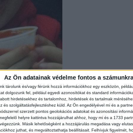
Az Ön adatainak védelme fontos a számunkr
nk tárolunk és/vagy férünk hozzá információkhoz egy eszközön, példáu
t dolgozunk fel, például egyedi azonosítókat és standard információk
tánál.”
abott hirdetésekhez és tartalomhoz, hirdetések és tartalmak méréséhe
és szolgáltatásfejlesztéshez küld.
Az Ön engedélyével mi és a partne
dszerrel szerzett pontos geolokációs adatokat és azonosítási informác
megfelelő helyre kattintva hozzájárulhat ahhoz, hogy mi és a 1733 partne
 végezzünk. Másik lehetőségként a hozzájárulás megadása vagy elutasí
iókhoz juthat, és megváltoztathatja beállításait.
Felhívjuk figyelmét, 