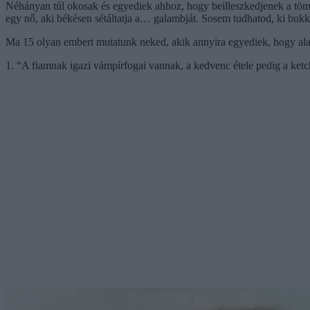
Néhányan túl okosak és egyediek ahhoz, hogy beilleszkedjenek a töm
egy nő, aki békésen sétáltatja a… galambját. Sosem tudhatod, ki bukkan
Ma 15 olyan embert mutatunk neked, akik annyira egyediek, hogy alap
1. “A fiamnak igazi vámpírfogai vannak, a kedvenc étele pedig a ket