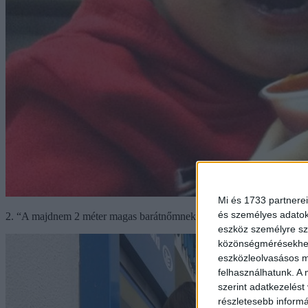
Mi és 1733 partnerei
és személyes adatoka
2. “A majdnem 2 méter magas barátnőmnek gondjai vannak az automa
eszköz személyre sz
közönségmérésekhez 
eszközleolvasásos mó
felhasználhatunk. A 
szerint adatkezelést
részletesebb informác