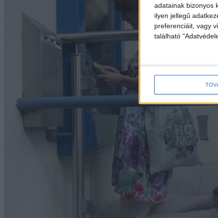
adatainak bizonyos k
ilyen jellegű adatke
preferenciáit, vagy v
található "Adatvéde
TOV