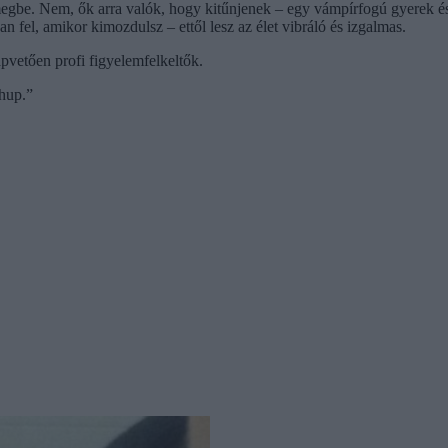
egbe. Nem, ők arra valók, hogy kitűnjenek – egy vámpírfogú gyerek é
 fel, amikor kimozdulsz – ettől lesz az élet vibráló és izgalmas.
vetően profi figyelemfelkeltők.
chup.”