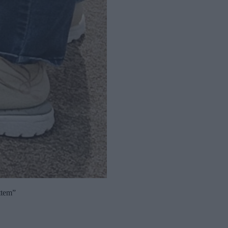
ttem”