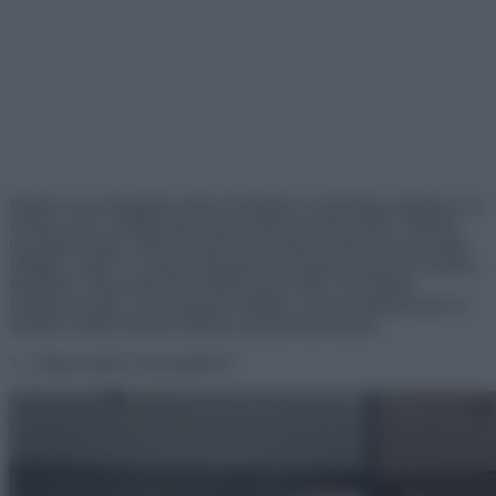
Minden nap nézegetjük mások fényképeit a közösségi oldalakon, és
közben azon csodálkozunk, hogy milyen jó életet élnek. Minden
nap látjuk, hogy valaki új autót vett, új házat vásárolt vagy esetleg
felújítja a régit, és a nagy lenyűgözések közepette meg sem fordul a
fejünkben, hogy talán nem minden igaz abból, amit látunk.
Különösen igaz ez az Instagram világára, ahol az influenszerek és
önjelölt celebek bármire képesek egy-két kedvelésért.
1. ,,Hogy tetszik a luxusautóm?”