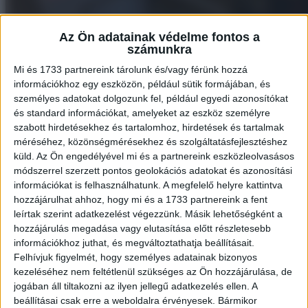
Az Ön adatainak védelme fontos a
számunkra
3. ,,Elmentünk a srácokkal golfozni.”
Mi és 1733 partnereink tárolunk és/vagy férünk hozzá
információkhoz egy eszközön, például sütik formájában, és
személyes adatokat dolgozunk fel, például egyedi azonosítókat
és standard információkat, amelyeket az eszköz személyre
szabott hirdetésekhez és tartalomhoz, hirdetések és tartalmak
méréséhez, közönségmérésekhez és szolgáltatásfejlesztéshez
küld.
Az Ön engedélyével mi és a partnereink eszközleolvasásos
módszerrel szerzett pontos geolokációs adatokat és azonosítási
információkat is felhasználhatunk. A megfelelő helyre kattintva
hozzájárulhat ahhoz, hogy mi és a 1733 partnereink a fent
leírtak szerint adatkezelést végezzünk. Másik lehetőségként a
hozzájárulás megadása vagy elutasítása előtt részletesebb
információkhoz juthat, és megváltoztathatja beállításait.
Felhívjuk figyelmét, hogy személyes adatainak bizonyos
kezeléséhez nem feltétlenül szükséges az Ön hozzájárulása, de
jogában áll tiltakozni az ilyen jellegű adatkezelés ellen. A
beállításai csak erre a weboldalra érvényesek. Bármikor