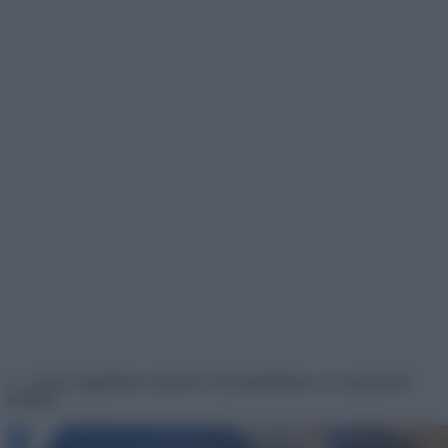
2. ,,Amit a legjobban szeretek az új munkámban, az a gyönyörű
irodám.”