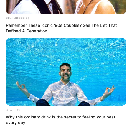
12. ,,Leírhatatlan érzés itt ülni.”