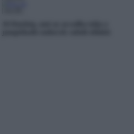
Menu
16 fénykép, ami az arcodba tolja a
jampiskodó emberek valódi oldalát