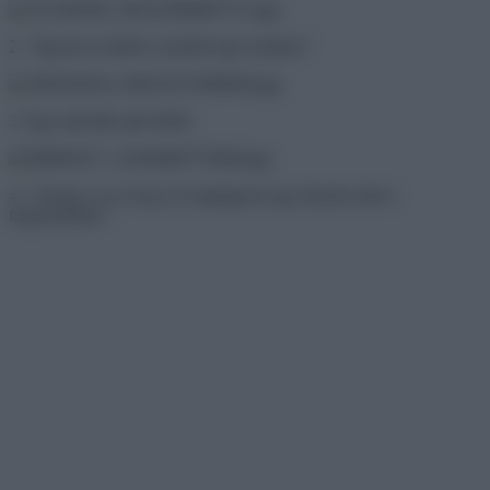
2. “Jég jön ki ebből a lyukból egy korláton”
3. Egy második ajtó hóból
4. “Ahogy ez az üveg víz megfagyott egy éjszaka alatt a
furgonomban”