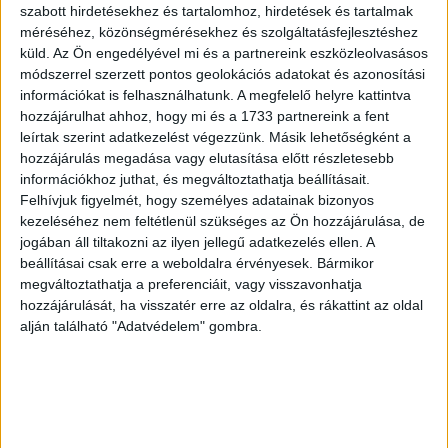
szabott hirdetésekhez és tartalomhoz, hirdetések és tartalmak
méréséhez, közönségmérésekhez és szolgáltatásfejlesztéshez
küld.
Az Ön engedélyével mi és a partnereink eszközleolvasásos
módszerrel szerzett pontos geolokációs adatokat és azonosítási
információkat is felhasználhatunk. A megfelelő helyre kattintva
hozzájárulhat ahhoz, hogy mi és a 1733 partnereink a fent
leírtak szerint adatkezelést végezzünk. Másik lehetőségként a
hozzájárulás megadása vagy elutasítása előtt részletesebb
információkhoz juthat, és megváltoztathatja beállításait.
Felhívjuk figyelmét, hogy személyes adatainak bizonyos
kezeléséhez nem feltétlenül szükséges az Ön hozzájárulása, de
jogában áll tiltakozni az ilyen jellegű adatkezelés ellen. A
beállításai csak erre a weboldalra érvényesek. Bármikor
megváltoztathatja a preferenciáit, vagy visszavonhatja
hozzájárulását, ha visszatér erre az oldalra, és rákattint az oldal
alján található "Adatvédelem" gombra.