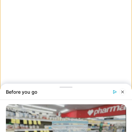
15. “Jégtornyok, amelyek a lakásomban lévő szellőzőnyílások alatt
alakultak ki”
16. Ez a víz kifelé menet megfagyott.