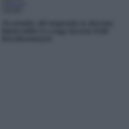
Menu
16 személy, aki megosztja az alacsony
hőmérséklet és a nagy havazás őrült
következményeit