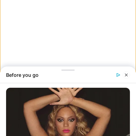
15. ,,Egyrészt, a haja az arcomban van. Másrészt, hova repül a
gépünk?!”