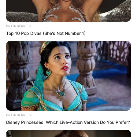
16. ,,Szerinted megvett bármit is, vagy legalább visszapakolta őket a
helyükre?”