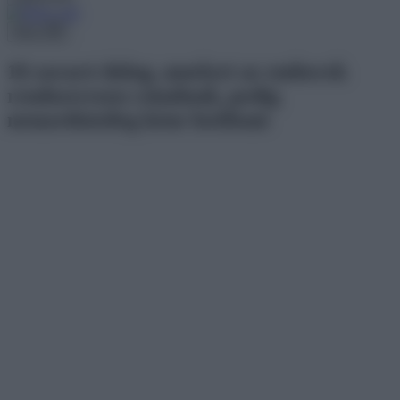
Menu
16 zavaró dolog, amelyet az emberek
rendszeresen csinálnak, pedig
nemzetközileg kéne betiltani