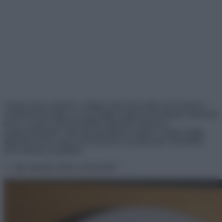
Vannak olyan emberek a világon, akik egyszerűen nem ismerik a
viselkedési normákat, és nem tudják, hogyan kell másokra tekintettel
lenni. Az ilyen emberek például állandóan elkésnek a
megbeszélésekről, vagy épp gondtalanul végzik a maguk dolgát,
figyelmen kívül, hogy azzal mennyire zavarják épp a körülöttük
lévő emberek nyugalmát.
1. ,,Így hagyták nekem a borravalót.”