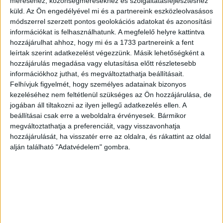
méréséhez, közönségmérésekhez és szolgáltatásfejlesztéshez
küld.
Az Ön engedélyével mi és a partnereink eszközleolvasásos
módszerrel szerzett pontos geolokációs adatokat és azonosítási
információkat is felhasználhatunk. A megfelelő helyre kattintva
hozzájárulhat ahhoz, hogy mi és a 1733 partnereink a fent
leírtak szerint adatkezelést végezzünk. Másik lehetőségként a
hozzájárulás megadása vagy elutasítása előtt részletesebb
információkhoz juthat, és megváltoztathatja beállításait.
Felhívjuk figyelmét, hogy személyes adatainak bizonyos
kezeléséhez nem feltétlenül szükséges az Ön hozzájárulása, de
jogában áll tiltakozni az ilyen jellegű adatkezelés ellen. A
beállításai csak erre a weboldalra érvényesek. Bármikor
megváltoztathatja a preferenciáit, vagy visszavonhatja
hozzájárulását, ha visszatér erre az oldalra, és rákattint az oldal
alján található "Adatvédelem" gombra.