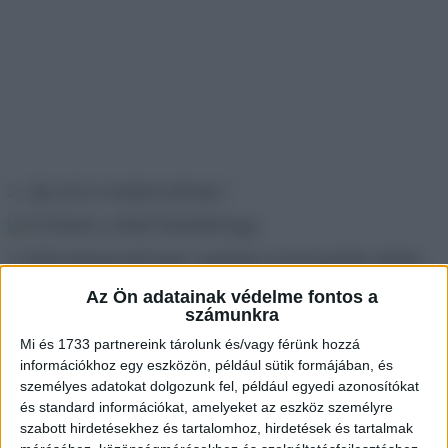
2. ,,Így néz ki a barátom telefonja.”
3. Külön helynek kell lennie a pokolban az ilyen gyártók számára.
Az Ön adatainak védelme fontos a
számunkra
4. ,,31 dollárt fizettem ennek a kristály képkeretnek a szállításáért.
Mi és 1733 partnereink tárolunk és/vagy férünk hozzá
Már nem gyártanak ilyet.”
információkhoz egy eszközön, például sütik formájában, és
személyes adatokat dolgozunk fel, például egyedi azonosítókat
és standard információkat, amelyeket az eszköz személyre
szabott hirdetésekhez és tartalomhoz, hirdetések és tartalmak