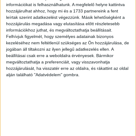
információkat is felhasználhatunk. A megfelelő helyre kattintva
hozzájárulhat ahhoz, hogy mi és a 1733 partnereink a fent
leírtak szerint adatkezelést végezzünk. Másik lehetőségként a
hozzájárulás megadása vagy elutasítása előtt részletesebb
információkhoz juthat, és megváltoztathatja beállításait.
Felhívjuk figyelmét, hogy személyes adatainak bizonyos
kezeléséhez nem feltétlenül szükséges az Ön hozzájárulása, de
jogában áll tiltakozni az ilyen jellegű adatkezelés ellen. A
beállításai csak erre a weboldalra érvényesek. Bármikor
megváltoztathatja a preferenciáit, vagy visszavonhatja
hozzájárulását, ha visszatér erre az oldalra, és rákattint az oldal
alján található "Adatvédelem" gombra.
4. Ez rejtőzik egy közönséges mozivászon mögött.