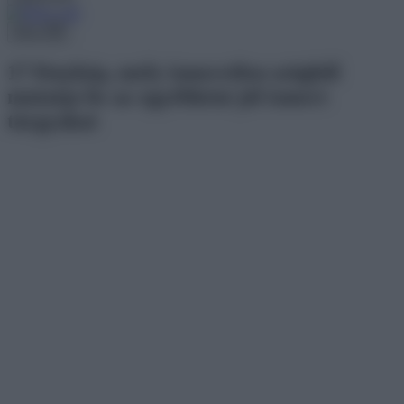
Menu
17 fénykép, mely ismeretlen szögből
mutatja be az egyébként jól ismert
tárgyakat