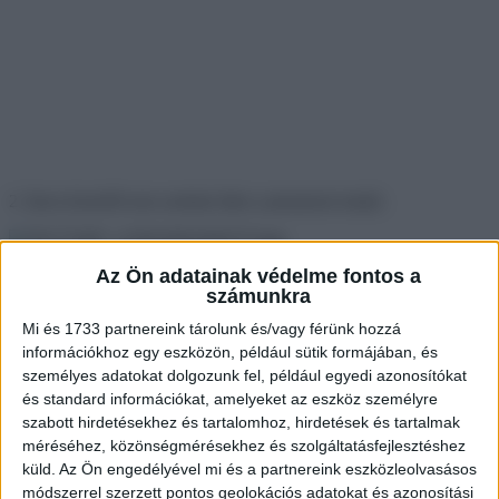
2. Ilyen közelről sem szoktuk látni a piramisok tetejét.
Az Ön adatainak védelme fontos a
3. A Golden Gate híd egy szokatlan perspektívából.
számunkra
Mi és 1733 partnereink tárolunk és/vagy férünk hozzá
információkhoz egy eszközön, például sütik formájában, és
személyes adatokat dolgozunk fel, például egyedi azonosítókat
és standard információkat, amelyeket az eszköz személyre
szabott hirdetésekhez és tartalomhoz, hirdetések és tartalmak
méréséhez, közönségmérésekhez és szolgáltatásfejlesztéshez
küld.
Az Ön engedélyével mi és a partnereink eszközleolvasásos
módszerrel szerzett pontos geolokációs adatokat és azonosítási