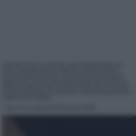
Körülbelül 100 évvel ezelőtt egy nagyon közkedvelt játék volt,
amikor a különféle művészek hétköznapi dolgokat rajzoltak a
népszerű magazinok oldalaira. Nem ám sima rajzokról volt szó,
ugyanis olyan szokatlan szemszögből rajzolták vagy festették le a
hétköznapi tárgyakat, hogy az komoly fejfájást okozott az olvasók
számára, akik túlságosan hozzászoktak a különféle dolgok bizonyos
szögből történő látásához.
1. Így néz ki az egyiptomi Hafré-piramis felülről.