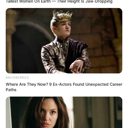
16. Stonehenge mellett több autópálya is elhalad. Így néz ki a
kocsikból.
17. A pisai ferde torony közelében néha nem is maga a torony,
hanem sokkal inkább a vele pózoló turisták az igazi látványosság.