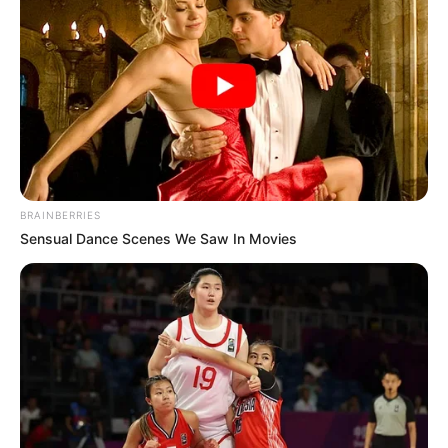
15. Rózsaszín szivárvány napfelkeltekor
16. Egy óriáspöfeteg Wisconsinból
17. Ez a fa úgy néz ki, mint egy hátborzongató halloweeni
dekoráció.