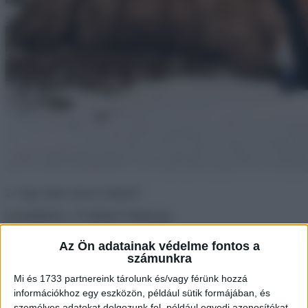
2. “Egy óriási citrom a fánkról”
3. “Ezek a levelek tökéletes gradienst alkotnak!”
Az Ön adatainak védelme fontos a
számunkra
Mi és 1733 partnereink tárolunk és/vagy férünk hozzá
4. “Az egyik tyúkom gömb alakú tojást tojt.”
információkhoz egy eszközön, például sütik formájában, és
személyes adatokat dolgozunk fel, például egyedi azonosítókat