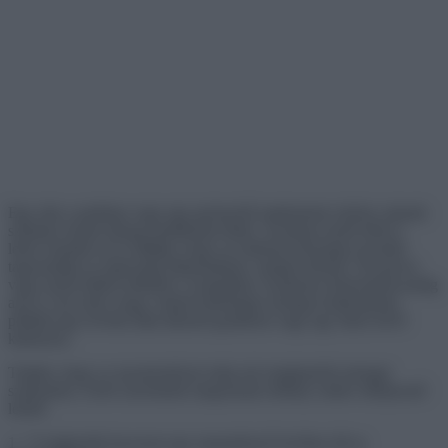
Egy séta a parkban vagy egy gyönyörű naplemente nézése sokunk
számára remek kikapcsolódásnak tűnik. Azonban ennél több is
lehet: kutatók azt is állítják, hogy az emberek tényleges javulást
tapasztaltak az egészségi állapotukban, miután hetente 120 percet
vagy annál többet töltöttek a szabadban. Kellemes bónuszként pedig
arra is van esély, hogy valami különleges dologra bukkanjunk,
például egy levelek által alkotott gradienst vagy egy falon növő
kaktuszra.
Tudjuk, hogy az anyatermészet még sok meglepetést tartogat
számunkra. Ezért szeretnénk megosztani néhány ember elképesztő
leletét.
1. “A legkisebb haverom egy mamutfenyő tövében áll az