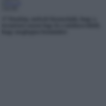
Menu
17 fénykép, melyek bizonyítják, hogy a
természet sosem fogy ki a módszerekből,
hogy meglepjen bennünket