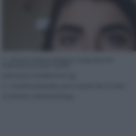
3. ,,Elmentem sminkeket próbálgatni a szalagavatóm előtt.
Határozottan nem tetszik a baloldal.”
4. ,,A barátnőm próbasminkre ment az esküvője előtt. Ez történt.”