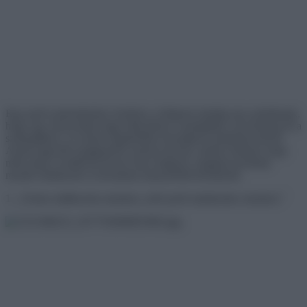
Egy profi szakemberhez fordulva a hölgyek mindig arra számítanak,
hogy egy olyasvalaki fogja elkészíteni a sminkjüket, aki tényleg ért a
szakmájához, és ennek megfelelően lenyűgöző sminkeket készít.
Annál nagyobb meglepetést szokott okozni, amikor kiderül, hogy
néha még a rendkívül borsos áron dolgozó, magukat profinak
mondó sminkesek is borzalmas katasztrófát készítenek.
1. ,,Fontos találkozóra mentem, ezért profi sminkeshez mentem.”