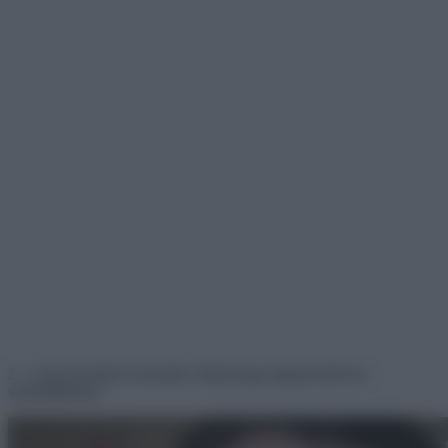
2. ,,Csak nevetek és nevetek. Nézd meg, hogyan néz ki a
szemöldököm.”