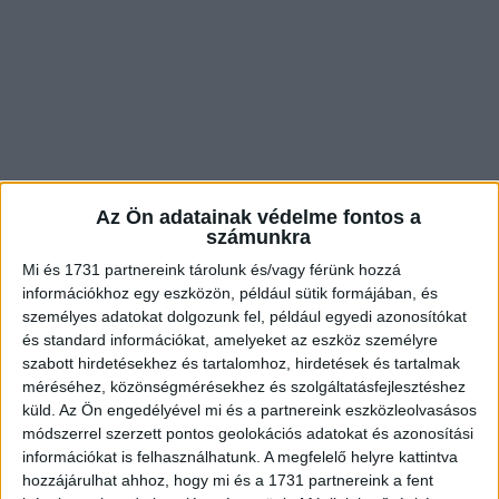
Az Ön adatainak védelme fontos a
számunkra
Mi és 1731 partnereink tárolunk és/vagy férünk hozzá
információkhoz egy eszközön, például sütik formájában, és
személyes adatokat dolgozunk fel, például egyedi azonosítókat
és standard információkat, amelyeket az eszköz személyre
szabott hirdetésekhez és tartalomhoz, hirdetések és tartalmak
méréséhez, közönségmérésekhez és szolgáltatásfejlesztéshez
5. ,,Ma egy jól ismert kozmetikai lánc sminkesei készítették el a
küld.
Az Ön engedélyével mi és a partnereink eszközleolvasásos
sminkemet.”
módszerrel szerzett pontos geolokációs adatokat és azonosítási
információkat is felhasználhatunk. A megfelelő helyre kattintva
hozzájárulhat ahhoz, hogy mi és a 1731 partnereink a fent