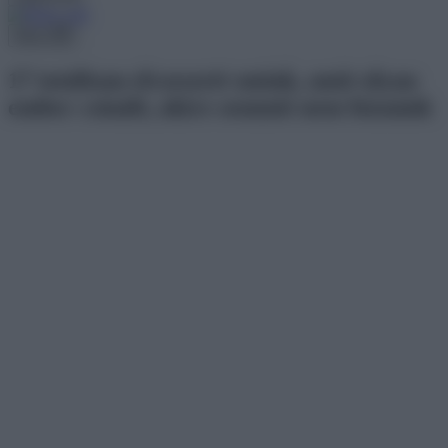
Menu
17 totálisan elcseszett smink, amit olyan
ember csinált, akire semmit nem bíznánk