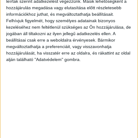
leírtak szerint adatkezelést végezzünk. Másik lehetőségként a
6. ,,Az egyik ismerősöm most vizsgázott sminkelésből, és úgy
döntött, megmutatja rajtam, hogy mire képes.”
hozzájárulás megadása vagy elutasítása előtt részletesebb
információkhoz juthat, és megváltoztathatja beállításait.
Felhívjuk figyelmét, hogy személyes adatainak bizonyos
kezeléséhez nem feltétlenül szükséges az Ön hozzájárulása, de
7. ,,A sminkem mellé a hajamat ingyen megcsinálták, és bár a hajam
egész jó lett, a smink nekem nagyon nem tetszik.”
jogában áll tiltakozni az ilyen jellegű adatkezelés ellen. A
beállításai csak erre a weboldalra érvényesek. Bármikor
megváltoztathatja a preferenciáit, vagy visszavonhatja
hozzájárulását, ha visszatér erre az oldalra, és rákattint az oldal
alján található "Adatvédelem" gombra.