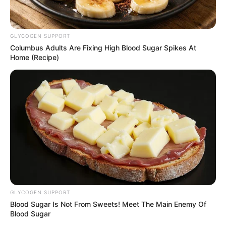
A kis hercegnő őrzője