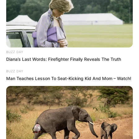
“A feleségem elment egy kicsit szórakozni a barátaival, tehát én
randiztam egy hercegnővel.”