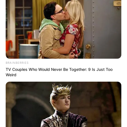
Ez az apa megmentette a fiát az ütközéstől.
Egy rákos beteg apa a terápiás csapata segítségével sétál a lányával a
folyosón.