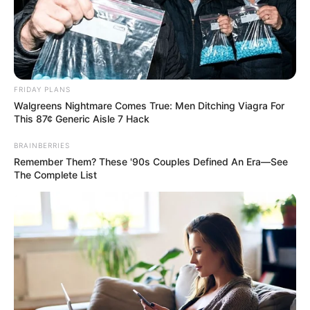
Évente egyszer, karácsony reggel, apám előveszi a dán serpenyőjét,
és az egész családnak készít æbleskivert! Szeretem nézni, ahogy
csinálja! ”