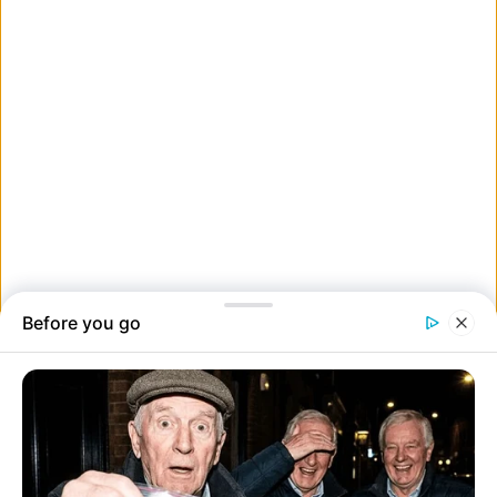
„Több száz órás játék után a kedvenc kontrollerem nem működött
rendesen. Apám szerencsére több mint segítőkész és képes volt újra
megjavítani. Úgy működik, mint vadonatúj! ”