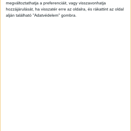
megváltoztathatja a preferenciáit, vagy visszavonhatja
hozzájárulását, ha visszatér erre az oldalra, és rákattint az oldal
alján található "Adatvédelem" gombra.
„A férfi kislánya megtudta, hol dolgozik az apja a megélhetésük
érdekében, ezért szárnyakat készített, hogy biztonságban érezze
magát. És egy jó apa mindig hordja a lánya szárnyait. “