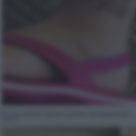
Ez az apa etetőcsövet ragasztott a gyomrára, hogy egyforma legyen
a fiával.