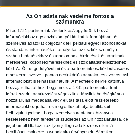
Az Ön adatainak védelme fontos a
számunkra
Mi és 1731 partnereink tárolunk és/vagy férünk hozzá
információkhoz egy eszközön, például sütik formájában, és
személyes adatokat dolgozunk fel, például egyedi azonosítókat
és standard információkat, amelyeket az eszköz személyre
szabott hirdetésekhez és tartalomhoz, hirdetések és tartalmak
méréséhez, közönségmérésekhez és szolgáltatásfejlesztéshez
küld.
Az Ön engedélyével mi és a partnereink eszközleolvasásos
módszerrel szerzett pontos geolokációs adatokat és azonosítási
információkat is felhasználhatunk. A megfelelő helyre kattintva
hozzájárulhat ahhoz, hogy mi és a 1731 partnereink a fent
leírtak szerint adatkezelést végezzünk. Másik lehetőségként a
hozzájárulás megadása vagy elutasítása előtt részletesebb
információkhoz juthat, és megváltoztathatja beállításait.
Felhívjuk figyelmét, hogy személyes adatainak bizonyos
kezeléséhez nem feltétlenül szükséges az Ön hozzájárulása, de
jogában áll tiltakozni az ilyen jellegű adatkezelés ellen. A
beállításai csak erre a weboldalra érvényesek. Bármikor