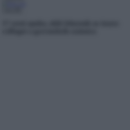
Menu
17 zseni apuka, akik lehoznák az összes
csillagot a gyermekeik számára