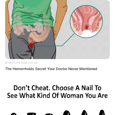
„A feleségemnek és nekem azt mondták, hogy soha nem lehet
gyerekünk… 2 nappal ezelőtt először találkoztunk a lányunkkal.
Soha nem voltam ilyen boldog. ”