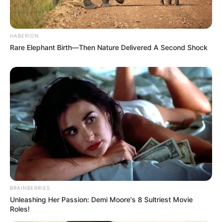
OK, ELFOGADOM
TOVÁBBI LEHETŐSÉGEK
“Már több, mint 21 éve az apukám vagy.”
Ez az apa táncosnak született.