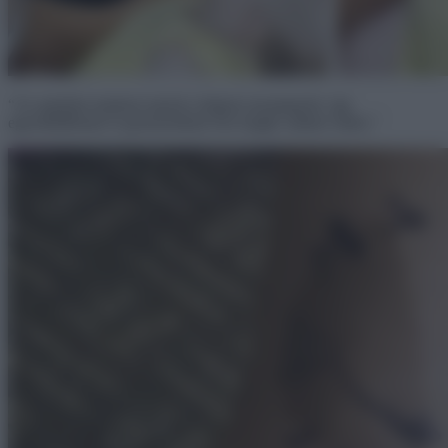
“Az apukám madarat rajzolt a húgom anyajegyére, így
egyedülállónak és gyönyörűnek érzi magát, amikor ránéz.”