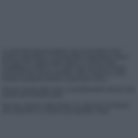
Az apák bármit képesek megtenni. Egy apa befestheti a lánya
körmeit, megjavíthatja a fia távirányítóját, megtanulhatja, hogyan
kell hajat fonni, elkapni repülő dolgokat, és szükség esetén
megállíthatja a sárkányt is. És még ha még soha nem is készített
komolyabb ételt, mint egy tükörtojás, akkor is képes lesz valódi
kulináris remekművet készíteni, ha gyermeke ezt kéri.
Biztosak vagyunk abban, hogy az összeállításunkból származó apák
számára nincs lehetetlen dolog.
Egy anya a lányát az apjával hagyta, de a baba nem volt hajlandó
inni a palackból. Ez a szellemes apa megtalálta a kiutat: