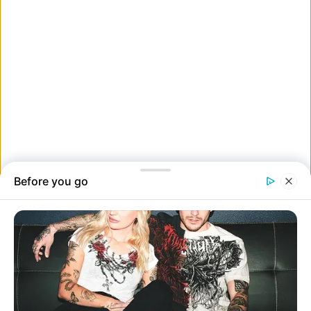
képen…”.
“Megpróbáltam élethűvé tenni, de nem sikerült.”
“Ez volt a legelső horgolt projektem. Úgy volt, hogy egy bagoly
lesz belőle. Annyira rossz.”
“Felakasztottam a falamra, így most, amikor befejezek egy
projektet, ránézek arra a rémálomra, és mosolygok, hogy mennyivel
jobb lettem.”