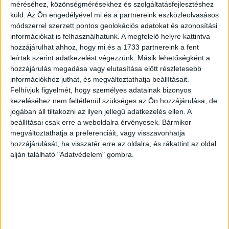
méréséhez, közönségmérésekhez és szolgáltatásfejlesztéshez
küld.
Az Ön engedélyével mi és a partnereink eszközleolvasásos
módszerrel szerzett pontos geolokációs adatokat és azonosítási
információkat is felhasználhatunk. A megfelelő helyre kattintva
hozzájárulhat ahhoz, hogy mi és a 1733 partnereink a fent
leírtak szerint adatkezelést végezzünk. Másik lehetőségként a
hozzájárulás megadása vagy elutasítása előtt részletesebb
információkhoz juthat, és megváltoztathatja beállításait.
Felhívjuk figyelmét, hogy személyes adatainak bizonyos
kezeléséhez nem feltétlenül szükséges az Ön hozzájárulása, de
jogában áll tiltakozni az ilyen jellegű adatkezelés ellen. A
beállításai csak erre a weboldalra érvényesek. Bármikor
megváltoztathatja a preferenciáit, vagy visszavonhatja
hozzájárulását, ha visszatér erre az oldalra, és rákattint az oldal
alján található "Adatvédelem" gombra.
Elvárás és valóság
“Második próbálkozás az agyaggal, nem sült meg, de