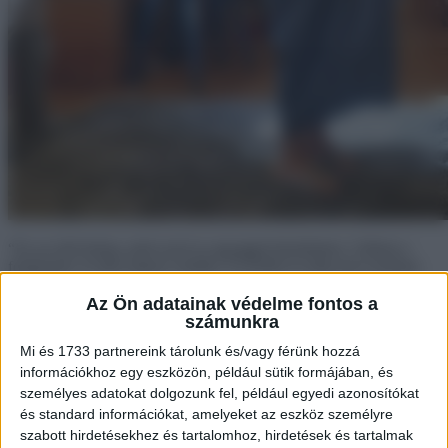
“Ez az első dolog, amit ezzel az agyaggal készítettem. Utálom a
festésemet, és újra fogom csinálni. Új festék és még nem szoktam
hozzá.”
Az Ön adatainak védelme fontos a
számunkra
Mi és 1733 partnereink tárolunk és/vagy férünk hozzá
információkhoz egy eszközön, például sütik formájában, és
személyes adatokat dolgozunk fel, például egyedi azonosítókat
és standard információkat, amelyeket az eszköz személyre
szabott hirdetésekhez és tartalomhoz, hirdetések és tartalmak