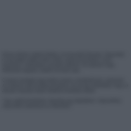
Kézzel alkotni valamit érdekes, de bonyolult folyamat. Tapasztalat
és készségek nélkül nehéz elsőre valami jót készíteni. Ezzel
küzdenek a cikkünkben szereplő emberek. De ahelyett, hogy
felhúznák magukat, inkább nevetnek rajta.
Gyakran mutatjuk meg nektek azokat a remekműveket, amelyeket
az emberek saját kezűleg készítenek, de ma úgy döntöttünk, hogy az
alkotási folyamat másik oldaláról mesélünk nektek.
“Egy sapkát készítettem, látszólag egy kúpfejűnek. Alaposabban
meg kellett számolnom az öltéseimet.”