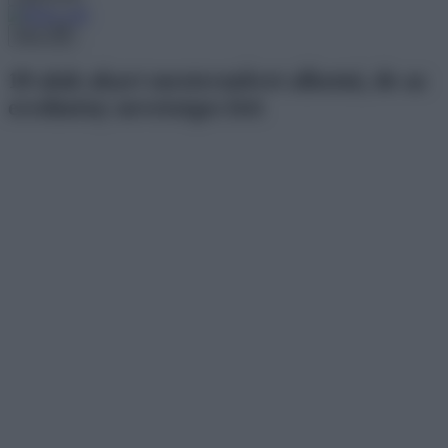
Menu
18 alak akart mesterművet alkotni, de az
eredmény nevetséges lett