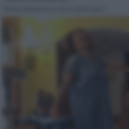
“Második próbálkozásom egy ruhával, második kudarc!”