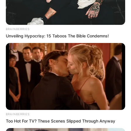
“Ma megpróbáltam elkészíteni az első nadrágomat. Elszúrtam, de az
eredmény fergeteges lett!”
Te mit érzel, amikor nem sikerül valamit saját kezűleg létrehoznod?
Felhúzzátok magatokat, vagy nevettek a kudarcotokon?