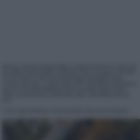
Bár egy vízzel teli bolygón élünk, ez még nem jelenti azt, hogy nem
tud halálra rémíteni minket. Különösen akkor, ha nagyon sok vízről
van szó, hiszen a sötét és kiszámíthatatlan mélységből ezernyi
veszély leshet ránk. A sötét és mély víztől való félelmet tudományos
nyelven csak talasszofóbiának hívjuk, ha pedig Téged is kiráz a
hideg a most következő fotók láttán, akkor valószínűleg neked is
van.
1 Van valami félelmetes a horvátországi Cetina-folyó forrásában.