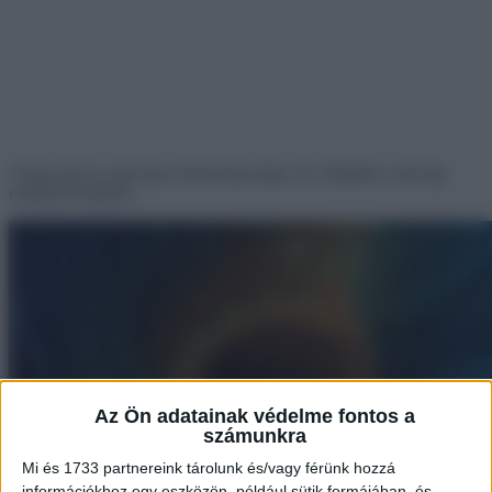
5 Úgy néz ki, mint egy szörnyeteg szája, de valójában csak egy
elsüllyedt hajótest.
Az Ön adatainak védelme fontos a
számunkra
Mi és 1733 partnereink tárolunk és/vagy férünk hozzá
információkhoz egy eszközön, például sütik formájában, és