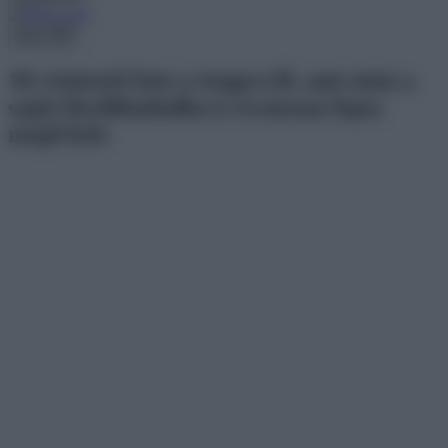
Menu
18 rémisztő fotó a tengerről, ami után a
saját fürdőkádadba is óvatosan lépsz
majd bele