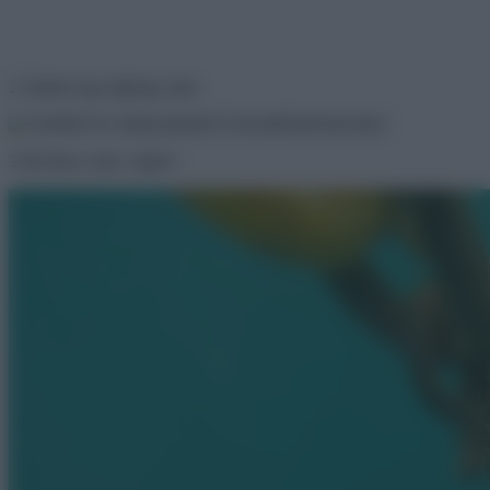
2 Valahol egy jéghegy alatt.
3 Mi lehet a lánc végén?