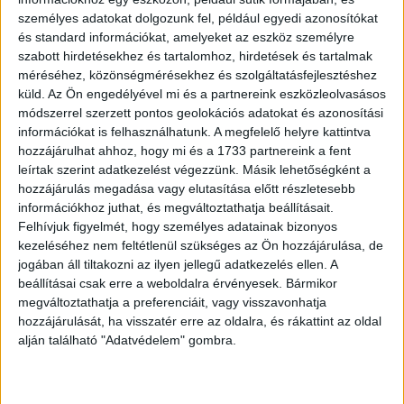
személyes adatokat dolgozunk fel, például egyedi azonosítókat
és standard információkat, amelyeket az eszköz személyre
szabott hirdetésekhez és tartalomhoz, hirdetések és tartalmak
méréséhez, közönségmérésekhez és szolgáltatásfejlesztéshez
küld.
Az Ön engedélyével mi és a partnereink eszközleolvasásos
módszerrel szerzett pontos geolokációs adatokat és azonosítási
információkat is felhasználhatunk. A megfelelő helyre kattintva
hozzájárulhat ahhoz, hogy mi és a 1733 partnereink a fent
leírtak szerint adatkezelést végezzünk. Másik lehetőségként a
6 Az olajfúrótornyok aljára telepített kamerák folyamatosan rögzítik,
hozzájárulás megadása vagy elutasítása előtt részletesebb
hogy mi történik a platformok alja körül.
információkhoz juthat, és megváltoztathatja beállításait.
Felhívjuk figyelmét, hogy személyes adatainak bizonyos
kezeléséhez nem feltétlenül szükséges az Ön hozzájárulása, de
7 Szörnyeteg a mélyből.
jogában áll tiltakozni az ilyen jellegű adatkezelés ellen. A
beállításai csak erre a weboldalra érvényesek. Bármikor
megváltoztathatja a preferenciáit, vagy visszavonhatja
hozzájárulását, ha visszatér erre az oldalra, és rákattint az oldal
alján található "Adatvédelem" gombra.