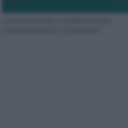
4 Vízalatti folyó Mexikóban. Itt a víz különböző összetételű.