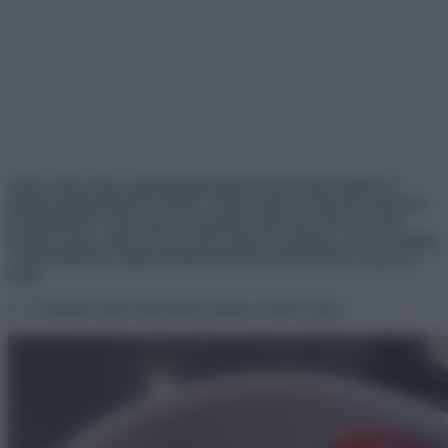
Sajnos néha még a legártalmatlanabbnak tűnő lépéseinkből és
megmozdulásainkból is drámai, olykor egészen abszurd történetek
kerekedhetnek. Egyeseket csak kisebb balszerencsék érik, míg
másokat igazi, nagy könyvbe illő kudarcok sújtanak, melyek mindig
a legváratlanabb, legkiszámíthatatlanabb pillanatokban csapnak le
rájuk.
1. ,,Vásárlók kontra dekorációs almák az IKEA-ban.”