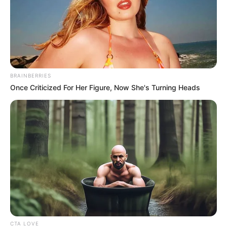
Bónusz: bénázás a liftben.
Bementem a lépcsőházba, várom a liftet. A kezemben egy hatalmas
dobozt. Egy lány meg egy srác várta velem a liftet. Beszálltunk: én
mentem előre, ők utánam. Látták, hogy tele a kezem, ezért
megkérdezték, melyik emeletre akarok menni. Én a 8-ra, ők a 14-re
mentek. A lift megállt a 8-on, a lány meg a srác kiszállt. Jólvan,
mondom, én nyomogattam közben az ajtózáró gombot, hogy
menjek tovább az utamra, mire hallom, hogy nevetni kezdenek.
Mikor csukódni kezdett az ajtó, megállították, majd szóltak, hogy
csak azért szálltak ki, hogy kiengedjenek. Égett a búrám.