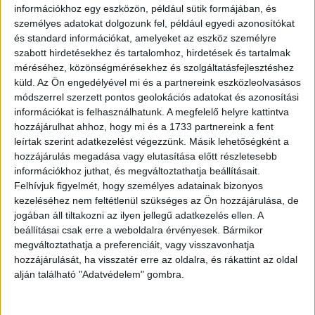
információkhoz egy eszközön, például sütik formájában, és
személyes adatokat dolgozunk fel, például egyedi azonosítókat
4. ,,A barátommal sokáig szenvedtünk ezzel a labirintussal, aztán
és standard információkat, amelyeket az eszköz személyre
megnéztük a megfejtést. A gyártók szerint ez a helyes megfejtés.”
szabott hirdetésekhez és tartalomhoz, hirdetések és tartalmak
méréséhez, közönségmérésekhez és szolgáltatásfejlesztéshez
küld.
Az Ön engedélyével mi és a partnereink eszközleolvasásos
módszerrel szerzett pontos geolokációs adatokat és azonosítási
információkat is felhasználhatunk. A megfelelő helyre kattintva
hozzájárulhat ahhoz, hogy mi és a 1733 partnereink a fent
leírtak szerint adatkezelést végezzünk. Másik lehetőségként a
hozzájárulás megadása vagy elutasítása előtt részletesebb
információkhoz juthat, és megváltoztathatja beállításait.
Felhívjuk figyelmét, hogy személyes adatainak bizonyos
kezeléséhez nem feltétlenül szükséges az Ön hozzájárulása, de
jogában áll tiltakozni az ilyen jellegű adatkezelés ellen. A
beállításai csak erre a weboldalra érvényesek. Bármikor
megváltoztathatja a preferenciáit, vagy visszavonhatja
hozzájárulását, ha visszatér erre az oldalra, és rákattint az oldal
alján található "Adatvédelem" gombra.