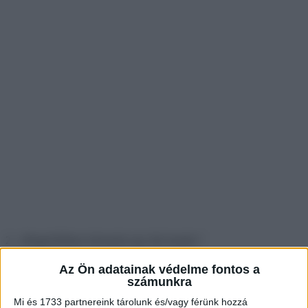
2. ,,Megpróbáltam felemelni egy fürt banánt.”
Az Ön adatainak védelme fontos a
számunkra
3. ,,Örülök, hogy én az utca másik oldalán parkoltam.”
Mi és 1733 partnereink tárolunk és/vagy férünk hozzá