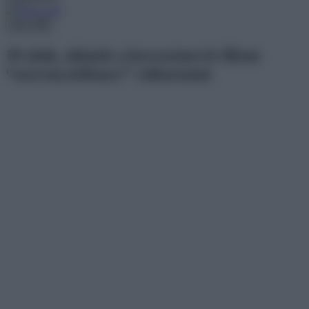
Menu
19 alak, akinek a keresztnevét illene
“szerencsétlenre” változtatni