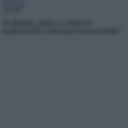
Menu
19 alkalom, mikor az emberek
megnyitották a leleményesség új szintjét