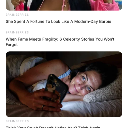
19. “Valaki lerajzolta Mona Lisát a teherautó hátulján felgyülemlett
porral”.