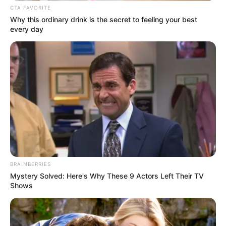
15. Egy igazán személyre szabott manikűr
16. “Találtam 100 000 pesót ((kb 31 ezer ft) a padlón, de valójában
csak egy volt.”
17. “Ennek a férfinak a ruhája 333 puha játékból állt, amelyek súlya
12 kg volt.”
18. “Régi írógépek betűiből és számaiból készítek rajzokat, és itt van
egy a londoni égboltról.”