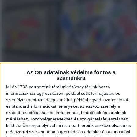
Az Ön adatainak védelme fontos a
számunkra
Mi és 1733 partnereink tárolunk és/vagy férünk hozzá
információkhoz egy eszközön, például sütik formájában, és
személyes adatokat dolgozunk fel, például egyedi azonosítókat
és standard információkat, amelyeket az eszköz személyre
szabott hirdetésekhez és tartalomhoz, hirdetések és tartalmak
méréséhez, közönségmérésekhez és szolgáltatásfejlesztéshez
3. “Texas királyai figurák, amiket lefestettem és a kerítésemre
küld.
Az Ön engedélyével mi és a partnereink eszközleolvasásos
ragasztottam”
módszerrel szerzett pontos geolokációs adatokat és azonosítási