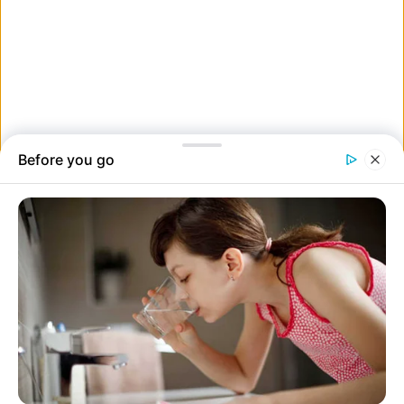
Tejesüvegeket és növénycserepeket olvasztottam szappantartókká.”
14. Ahol egyesek egy jármű hátulját látják, ott a másik egy
műalkotást látnak.