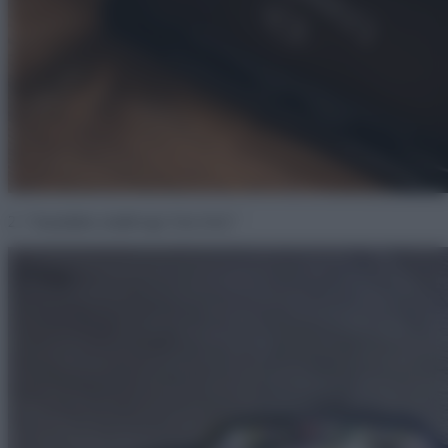
2. “Anyukám csinált egy Uno övet.”