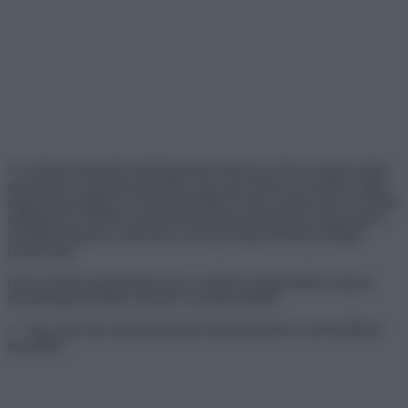
Az emberi kreativitás határtalannak bizonyul. Ahol az egyik ember
egyszerűen csak lát egy kerítést vagy egy edényt, ott mások tudják,
hogyan használják ki a képzelőerejüket, hogy valami más és eredetit
találjanak ki. Néhány internetező pedig nem habozik megosztani a
zseniális dolgokat, amelyeket csak egy adag leleményességgel
hoztak létre.
Olyan fotókat gyűjtöttünk össze, amelyek megmutatják, hogyan
használhatja ki bárki a kreatív és eredeti oldalát.
1. “Egy helyi bár műanyag helyett tésztát kezdett el szívószálként
használni.”