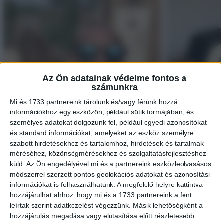
Az Ön adatainak védelme fontos a
számunkra
Mi és 1733 partnereink tárolunk és/vagy férünk hozzá
információkhoz egy eszközön, például sütik formájában, és
személyes adatokat dolgozunk fel, például egyedi azonosítókat
és standard információkat, amelyeket az eszköz személyre
szabott hirdetésekhez és tartalomhoz, hirdetések és tartalmak
méréséhez, közönségmérésekhez és szolgáltatásfejlesztéshez
küld.
Az Ön engedélyével mi és a partnereink eszközleolvasásos
módszerrel szerzett pontos geolokációs adatokat és azonosítási
És végre megtette!
információkat is felhasználhatunk. A megfelelő helyre kattintva
hozzájárulhat ahhoz, hogy mi és a 1733 partnereink a fent
leírtak szerint adatkezelést végezzünk. Másik lehetőségként a
“A professzorom nem hisz a lézermutatókban, ezért egy
hozzájárulás megadása vagy elutasítása előtt részletesebb