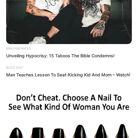
Ez a legőszintébb reakció akkor, amikor az esküvői csokrot eldobják
az esküvőn, és valaki barátnője elkapja.
“Szóval hány lány él ebben a lakásban?”
“Úgy döntöttem, hogy felpróbálok egy magas sarkú cipőt, de
rájöttem, hogy ez nagyon nehéz.”