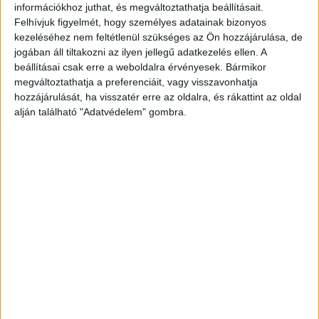
horgászbotot használ, amelyhez hozzá van erősítve a mutatóujj.”
információkhoz juthat, és megváltoztathatja beállításait.
Felhívjuk figyelmét, hogy személyes adatainak bizonyos
kezeléséhez nem feltétlenül szükséges az Ön hozzájárulása, de
„A barátnőm a lakásomban hagyta a tamponját, amire az van írva,
jogában áll tiltakozni az ilyen jellegű adatkezelés ellen. A
hogy R (jobb), és nem tudom, hol van a bal oldali. Valaki tudja, hol
beállításai csak erre a weboldalra érvényesek. Bármikor
szerezhetek be egyetlen bal oldali tampont, hogy itt legyen
megváltoztathatja a preferenciáit, vagy visszavonhatja
vészhelyzet esetén? “
hozzájárulását, ha visszatér erre az oldalra, és rákattint az oldal
alján található "Adatvédelem" gombra.