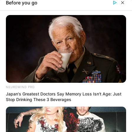
Ahogy a férfiak szeretnék, hogy bánjanak velük, amikor nincsenek
velük a haverjaik: