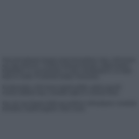
Nem kell tudósnak lennünk annak bizonyítására, hogy a férfi humor
egy fajta művészet. A férfiak ironikusak lehetnek, megnevettetik a
barátnőiket, és a gyermekeiket, és még a háziállataikat is, de ritkán
lépik át a határt, és mindenki imádja a humorukat.
Kiválasztottuk a férfi humor legjobb példáit, amiben egyenlő
részben található meg a szokatlan logika és a könnyű irónia.
Egy srác egy hónapot töltött egy gyűrűvel, lefényképezte a barátnője
közelében, mielőtt megkérte volna a kezét.