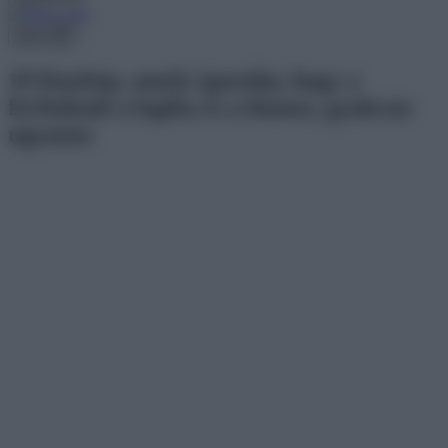
Menu
19 fénykép, amely igazolja, hogy a
férfiaknál a logika és a humor, gyakran
ugyanaz