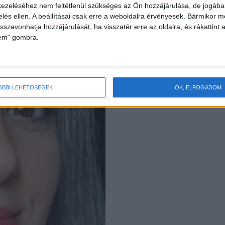
ezeléséhez nem feltétlenül szükséges az Ön hozzájárulása, de jogában 
zelés ellen. A beállításai csak erre a weboldalra érvényesek. Bármikor m
isszavonhatja hozzájárulását, ha visszatér erre az oldalra, és rákattint a
lem" gombra.
ÁBBI LEHETŐSÉGEK
OK, ELFOGADOM