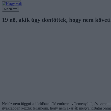
Menu
19 nő, akik úgy döntöttek, hogy nem követ
Nehéz nem függni a körülötted élő emberek véleményétől, és szeretni 
gyakrabban kezdik felismerni, hogy nem akarják megváltoztatni önm