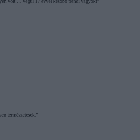
ilyen volt … végül 17 évvel később trendi vagyok!”
sen természetesek.”