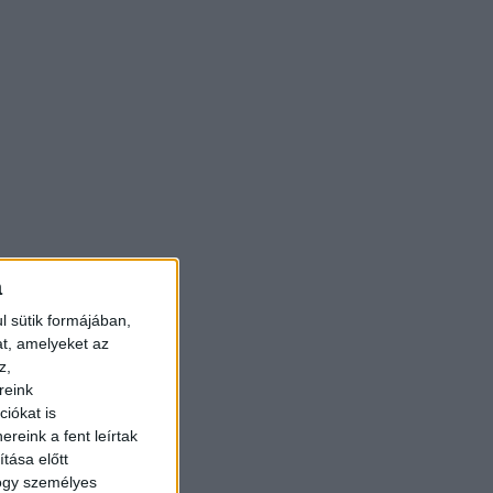
a
l sütik formájában,
at, amelyeket az
z,
reink
iókat is
reink a fent leírtak
tása előtt
hogy személyes