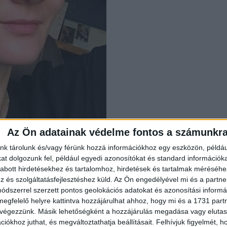
Az Ön adatainak védelme fontos a számunkr
nk tárolunk és/vagy férünk hozzá információkhoz egy eszközön, példáu
t dolgozunk fel, például egyedi azonosítókat és standard információk
abott hirdetésekhez és tartalomhoz, hirdetések és tartalmak méréséhe
és szolgáltatásfejlesztéshez küld.
Az Ön engedélyével mi és a partne
dszerrel szerzett pontos geolokációs adatokat és azonosítási informác
megfelelő helyre kattintva hozzájárulhat ahhoz, hogy mi és a 1731 partne
 végezzünk. Másik lehetőségként a hozzájárulás megadása vagy elutasí
öntöttem, hogy abbahagyom!”
iókhoz juthat, és megváltoztathatja beállításait.
Felhívjuk figyelmét, 