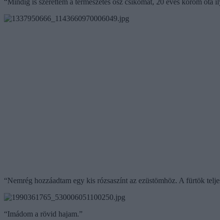
“Mindig is szerettem a természetes ősz csíkomat, 20 éves korom óta 
“Nemrég hozzáadtam egy kis rózsaszínt az ezüstömhöz. A fürtök telje
“Imádom a rövid hajam.”