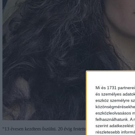
Mi és 1731 partnerei
és személyes adatoka
eszköz személyre sz
közönségmérésekhez 
eszközleolvasásos mó
felhasználhatunk. A 
szerint adatkezelést
“13 évesen kezdtem őszülni. 20 évig festettem a hajam, majd úgy d
részletesebb informác