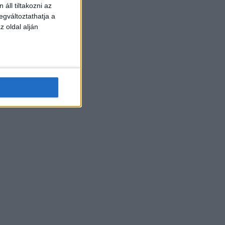
áll tiltakozni az
egváltoztathatja a
z oldal alján