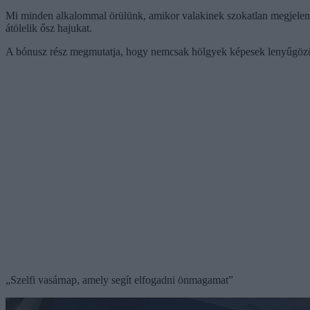
Mi minden alkalommal örülünk, amikor valakinek szokatlan megjelené
átölelik ősz hajukat.
A bónusz rész megmutatja, hogy nemcsak hölgyek képesek lenyűgözőe
„Szelfi vasárnap, amely segít elfogadni önmagamat”