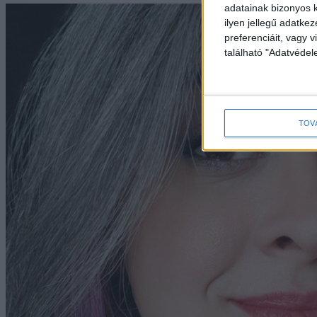
adatainak bizonyos k
ilyen jellegű adatke
preferenciáit, vagy v
található "Adatvéde
TOV