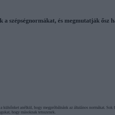
ik a szépségnormákat, és megmutatják ősz h
a külsőnket anélkül, hogy megpróbálnánk az általános normákat. Sok fo
agukat, hogy másoknak tetsszenek.