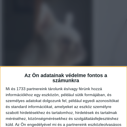
Az Ön adatainak védelme fontos a
számunkra
Mi és 1733 partnereink tárolunk és/vagy férünk hozzá
információkhoz egy eszközön, például sütik formájában, és
személyes adatokat dolgozunk fel, például egyedi azonosítókat
és standard információkat, amelyeket az eszköz személyre
szabott hirdetésekhez és tartalomhoz, hirdetések és tartalmak
méréséhez, közönségmérésekhez és szolgáltatásfejlesztéshez
3. Hosszúkás kutya
küld.
Az Ön engedélyével mi és a partnereink eszközleolvasásos