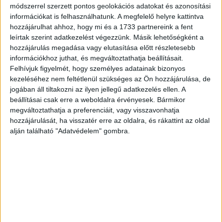
módszerrel szerzett pontos geolokációs adatokat és azonosítási
információkat is felhasználhatunk. A megfelelő helyre kattintva
4. Gömbölyű tengerimalac
hozzájárulhat ahhoz, hogy mi és a 1733 partnereink a fent
leírtak szerint adatkezelést végezzünk. Másik lehetőségként a
hozzájárulás megadása vagy elutasítása előtt részletesebb
információkhoz juthat, és megváltoztathatja beállításait.
Felhívjuk figyelmét, hogy személyes adatainak bizonyos
kezeléséhez nem feltétlenül szükséges az Ön hozzájárulása, de
jogában áll tiltakozni az ilyen jellegű adatkezelés ellen. A
beállításai csak erre a weboldalra érvényesek. Bármikor
megváltoztathatja a preferenciáit, vagy visszavonhatja
hozzájárulását, ha visszatér erre az oldalra, és rákattint az oldal
alján található "Adatvédelem" gombra.