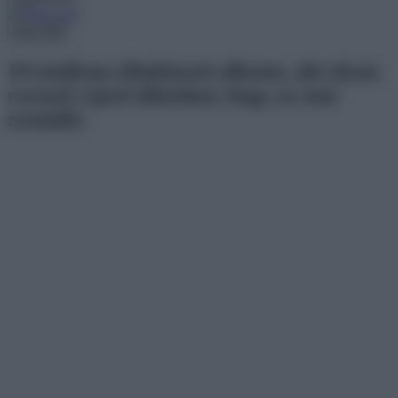
Menu
19 totálisan elbaltázott alkotás, aki olyan
rosszul rajzol állatokat, hogy az már
zseniális