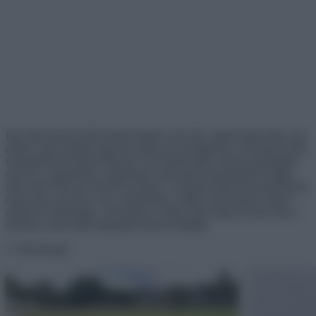
Egy házi kedvencről készült képnél csak egy valami lehet jobb, egy
portré, amin minden egyedi vonása ki van figurázva. Pontosan ilyen
remekműveket készít Hercule Van Wolfwinkle, aki bár egyáltalán
nem ért a rajzoláshoz, különleges műveinek köszönhetően mégis
több mint 100 ezer követőt szerzett. A munkái láttán bár egyértelmű,
hogy nem sok köze van a rajzoláshoz, mégis van bennük valami
egyedi és különleges, ami miatt az ember nem tudja levenni róla a
szemét és ami miatt rajongók tízezrei imádják.
1. Mosolyogj!