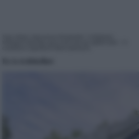
Nagy ablakai, négyszeresen hőszigeteltek. A felépítmény
hőmegtartó képessége ugyan olyan mint egy téglából épült + 15
centiméteres szigeteléssel ellátott építményen.
Ez is érdekelhet