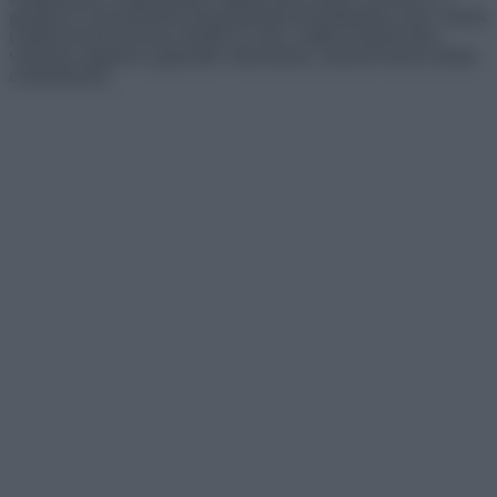
gyártási és összeszerelési folyamatoknak köszönhetően ezek a házak
rendkívül kedvező áron érhetők el: már 2 millió forintért lehet
vásárolni szigetelt és gépesített változatokat, amelyek készen állnak
a beköltözésre.