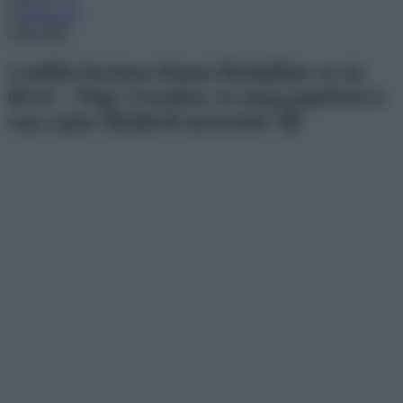
Menu
2 millió forintos Kínai Modulház az új
divat – Négy évszakos, és még napelem is
van rajta! Belülről nézzétek! 😮