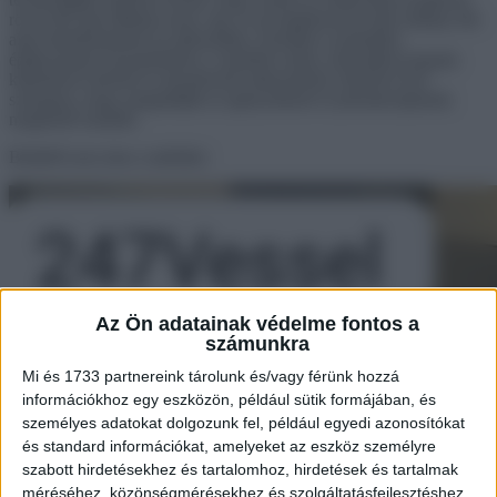
rövid idő alatt állítsák össze, így az új tulajdonosok akár néhány hét
alatt beköltözhetnek új otthonukba. Emellett a moduláris
építkezésnek köszönhetően a vásárlók széles választékot kapnak
különböző méretű és elrendezésű otthonokból, lehetővé téve
számukra, hogy megtalálják az igényeiknek és pénztárcájuknak
megfelelő modellt.
Belülről sem okoz csalódást:
Az Ön adatainak védelme fontos a
számunkra
Mi és 1733 partnereink tárolunk és/vagy férünk hozzá
információkhoz egy eszközön, például sütik formájában, és
személyes adatokat dolgozunk fel, például egyedi azonosítókat
és standard információkat, amelyeket az eszköz személyre
szabott hirdetésekhez és tartalomhoz, hirdetések és tartalmak
méréséhez, közönségmérésekhez és szolgáltatásfejlesztéshez