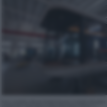
Ezek a moduláris otthonok Kínából érkeznek, és jelentős előnyökkel
rendelkeznek a hagyományos építkezéshez képest. Először is, a