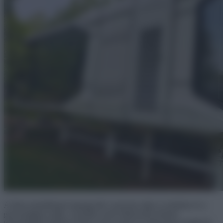
A kínai modulházak legnagyobb vonzereje talán az árukban és a
gyorsaságban rejlik. A gyártás során felhasznált modern
technológiák lehetővé teszik, hogy ezeket az otthonokat rendkívül