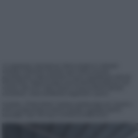
Az ingatlanpiac folyamatosan változó trendjei és a lakhatási
költségek emelkedése közepette egyre többen keresnek
gazdaságosabb, mégis kényelmes és gyors megoldásokat otthonuk
létrehozására. Magyarországon most új lehetőség kínálkozik azok
számára, akik olcsó, mégis modern és környezetbarát lakhatást
szeretnének: a kínai modulházak megjelenése a piacon.
Szokatlan „Űrhajó külseje” hatalmas praktikusságot rejt. Ugyanis a
külső anyaghasználata rendkívül ellenálló, leginkább hajókon
használják. Akár 100 évig is GONDOZÁSMENTES!