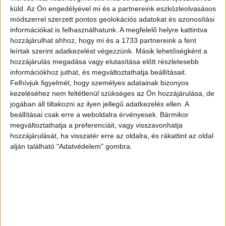
küld.
Az Ön engedélyével mi és a partnereink eszközleolvasásos
módszerrel szerzett pontos geolokációs adatokat és azonosítási
információkat is felhasználhatunk. A megfelelő helyre kattintva
hozzájárulhat ahhoz, hogy mi és a 1733 partnereink a fent
leírtak szerint adatkezelést végezzünk. Másik lehetőségként a
hozzájárulás megadása vagy elutasítása előtt részletesebb
információkhoz juthat, és megváltoztathatja beállításait.
Felhívjuk figyelmét, hogy személyes adatainak bizonyos
kezeléséhez nem feltétlenül szükséges az Ön hozzájárulása, de
jogában áll tiltakozni az ilyen jellegű adatkezelés ellen. A
beállításai csak erre a weboldalra érvényesek. Bármikor
megváltoztathatja a preferenciáit, vagy visszavonhatja
hozzájárulását, ha visszatér erre az oldalra, és rákattint az oldal
alján található "Adatvédelem" gombra.