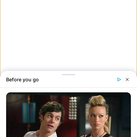
18. Egyszarvúak léteznek.