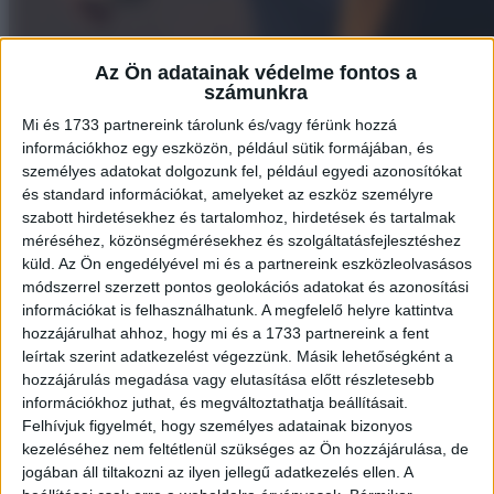
Az Ön adatainak védelme fontos a
számunkra
Mi és 1733 partnereink tárolunk és/vagy férünk hozzá
információkhoz egy eszközön, például sütik formájában, és
személyes adatokat dolgozunk fel, például egyedi azonosítókat
és standard információkat, amelyeket az eszköz személyre
szabott hirdetésekhez és tartalomhoz, hirdetések és tartalmak
méréséhez, közönségmérésekhez és szolgáltatásfejlesztéshez
küld.
Az Ön engedélyével mi és a partnereink eszközleolvasásos
módszerrel szerzett pontos geolokációs adatokat és azonosítási
információkat is felhasználhatunk. A megfelelő helyre kattintva
hozzájárulhat ahhoz, hogy mi és a 1733 partnereink a fent
3. Kinek van szüksége tiarára manapság?
leírtak szerint adatkezelést végezzünk. Másik lehetőségként a
hozzájárulás megadása vagy elutasítása előtt részletesebb
információkhoz juthat, és megváltoztathatja beállításait.
4. Fogadjunk, hogy téged is emlékeztet arra a híres emoji-ra.
Felhívjuk figyelmét, hogy személyes adatainak bizonyos
kezeléséhez nem feltétlenül szükséges az Ön hozzájárulása, de
jogában áll tiltakozni az ilyen jellegű adatkezelés ellen. A