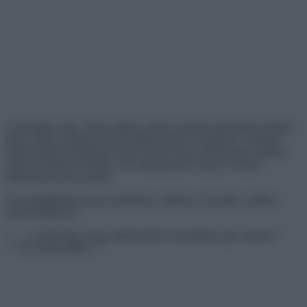
A hajvágás vagy -festés néhány ember számára fantasztikus döntés
lehet, mások számára kiváló alkalom lehet a kísérletre. A Reddit
felhasználók fényképeket tettek közzé olyan emberekről, akiknek
nagyon különös frizurája volt, megmutatva, hogy az emberi
képzeletnek nincs határa.
Összegyűjtöttünk olyan embereket, akiknek a frizurája valóban
katasztrófális lett.
1. – „Csináld úgy, hogy minél jobban hasonlítsak egy csészére.”
– “Ne mondj többet…”