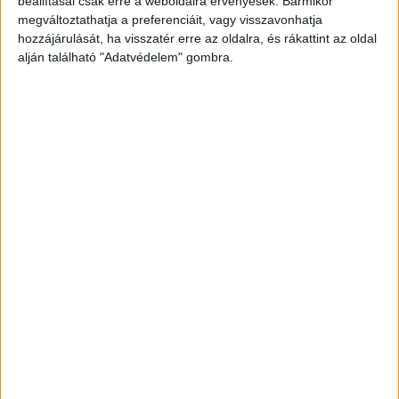
beállításai csak erre a weboldalra érvényesek. Bármikor
megváltoztathatja a preferenciáit, vagy visszavonhatja
hozzájárulását, ha visszatér erre az oldalra, és rákattint az oldal
alján található "Adatvédelem" gombra.