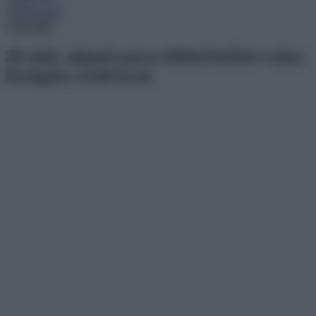
Menu
20 alak, akinek páros lábbal kellett volna
kirúgnia a fodrászát