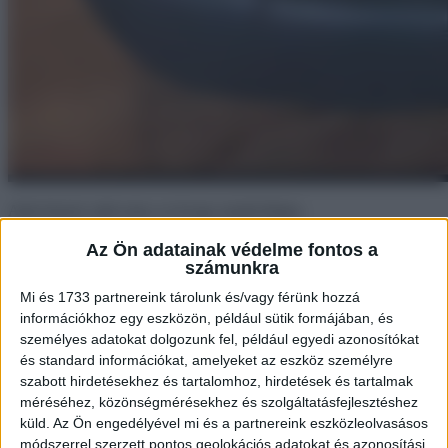
Akár hiszed, akár nem, ez itt egy asztali lámpa.
Az Ön adatainak védelme fontos a
számunkra
Mi és 1733 partnereink tárolunk és/vagy férünk hozzá
információkhoz egy eszközön, például sütik formájában, és
személyes adatokat dolgozunk fel, például egyedi azonosítókat
és standard információkat, amelyeket az eszköz személyre
szabott hirdetésekhez és tartalomhoz, hirdetések és tartalmak
méréséhez, közönségmérésekhez és szolgáltatásfejlesztéshez
küld.
Az Ön engedélyével mi és a partnereink eszközleolvasásos
módszerrel szerzett pontos geolokációs adatokat és azonosítási