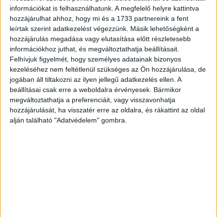
információkat is felhasználhatunk. A megfelelő helyre kattintva
hozzájárulhat ahhoz, hogy mi és a 1733 partnereink a fent
leírtak szerint adatkezelést végezzünk. Másik lehetőségként a
hozzájárulás megadása vagy elutasítása előtt részletesebb
információkhoz juthat, és megváltoztathatja beállításait.
Felhívjuk figyelmét, hogy személyes adatainak bizonyos
kezeléséhez nem feltétlenül szükséges az Ön hozzájárulása, de
jogában áll tiltakozni az ilyen jellegű adatkezelés ellen. A
beállításai csak erre a weboldalra érvényesek. Bármikor
megváltoztathatja a preferenciáit, vagy visszavonhatja
hozzájárulását, ha visszatér erre az oldalra, és rákattint az oldal
alján található "Adatvédelem" gombra.
Baba alakú, fej nélküli lámpa…
Szervusz, Olaf!