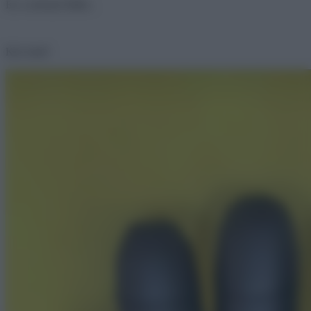
Ez a szörnyű ülőke..
Kéz fotel!