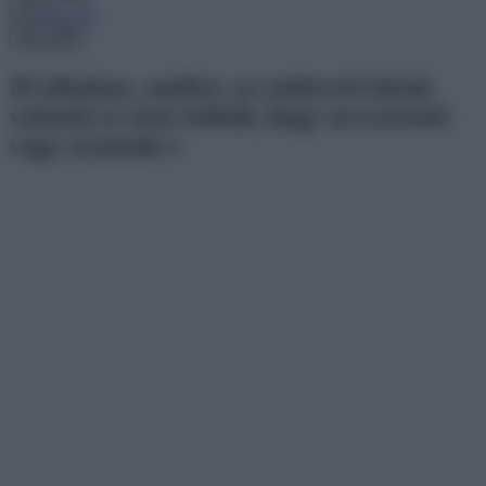
Menu
20 alkalom, amikor az emberek láttak
valamit és nem tudták, hogy nevessenek
vagy sírjanak-e