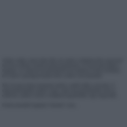
Ahány ember, annyi fajta ízlés, de ezeket a dolgokat látva egyszerre
leesett az állunk, beráncosodott homlokunk, és összecsikorogtak a
fogaink. Az emberek divatérzékéről sok mindent el lehet mondani,
de ezeket a gyöngyszemeket látva szóhoz sem jutottunk.
Ma 20 olyan képet mutatunk nektek, amitől elállt a szavunk, és
elgondolkodtattak minket, hogy vajon mit gondolhattak ezek az
emberek, amikor ezeket a dolgokat legyártották vagy megvették.
Fehércsokoládé fogakkal “díszített” torta..