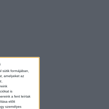
a
gy
l sütik formájában,
at, amelyeket az
z,
reink
iókat is
reink a fent leírtak
tása előtt
hogy személyes