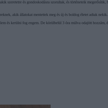
kik szeretetre és gondoskodásra szorultak, és történeteik megerősítik,
knek, akik állatokat mentettek meg és új és boldog életet adtak nekik.
em és kerülni fog engem. De körülbelül 3 óra múlva odajött hozzám, 