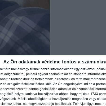
Az Ön adatainak védelme fontos a számunkr
or eszem, csak mellettem ül és megpróbál nem könyörögni. Engedi, ho
nk tárolunk és/vagy férünk hozzá információkhoz egy eszközön, példáu
t dolgozunk fel, például egyedi azonosítókat és standard információk
abott hirdetésekhez és tartalomhoz, hirdetések és tartalmak méréséhe
és szolgáltatásfejlesztéshez küld.
Az Ön engedélyével mi és a partne
dszerrel szerzett pontos geolokációs adatokat és azonosítási informác
megfelelő helyre kattintva hozzájárulhat ahhoz, hogy mi és a 1733 partne
 végezzünk. Másik lehetőségként a hozzájárulás megadása vagy elutasí
iókhoz juthat, és megváltoztathatja beállításait.
Felhívjuk figyelmét, 