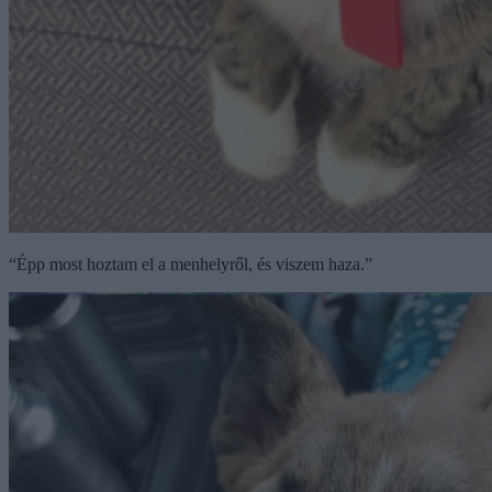
“Épp most hoztam el a menhelyről, és viszem haza.”