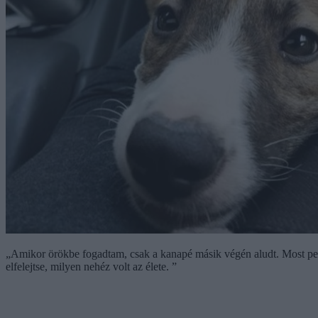
„Amikor örökbe fogadtam, csak a kanapé másik végén aludt. Most ped
elfelejtse, milyen nehéz volt az élete. ”