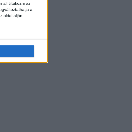
áll tiltakozni az
egváltoztathatja a
z oldal alján