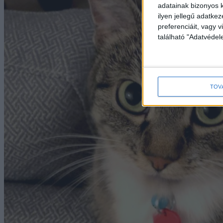
adatainak bizonyos k
ilyen jellegű adatke
preferenciáit, vagy v
található "Adatvéde
TOV