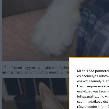
„Ő itt Artemis, egy macska, akit nemrégiben fogadtam örökbe. Amik
Mi és 1733 partnerei
megtisztítsam, és mindig őröz, amikor zuhanyozok. ”
és személyes adatoka
eszköz személyre sz
közönségmérésekhez 
eszközleolvasásos mó
felhasználhatunk. A 
szerint adatkezelést
részletesebb informác