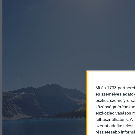
Mi és 1733 partnerei
és személyes adatoka
eszköz személyre sz
közönségmérésekhez 
eszközleolvasásos mó
felhasználhatunk. A 
szerint adatkezelést
részletesebb informác