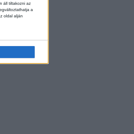
áll tiltakozni az
egváltoztathatja a
z oldal alján