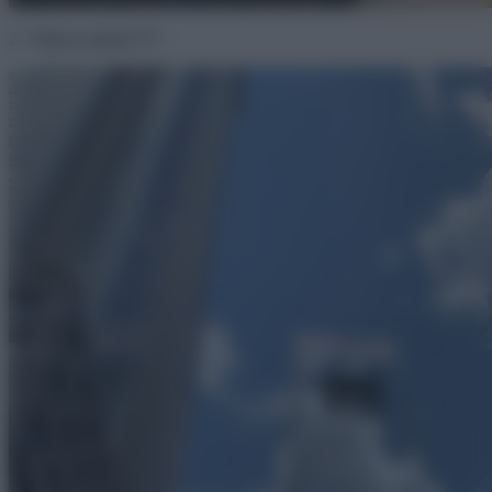
2. “Milyen épület?!?!”