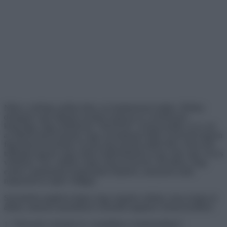
Néha a valóság csalóka lehet, ezt mindannyian tudjuk. Néhány
dolognak vagy állatnak azonban megvan az a természetes
képessége, hogy tökéletesen “beleolvad” a környezetébe, és ez azt
az illúziót kelti bennünk, hogy nyomtalanul eltűnt. Ezért kell nagyon
figyelmesnek lennünk, ha újra meg akarjuk találni őket. Soha nem
tudhatjuk igazán, hogy mikor bukkanhatunk rá egy szép vagy vicces
véletlenre. Nos, néhány ember elég szerencsés volt ahhoz, hogy
ezeket a pillanatokat megörökítse képeken, amelyeket aztán
megosztott az egész világgal.
Szeretnénk meghívni téged, hogy megnézz néhány olyan dolgot és
állatot, amelyek akaratlanul is álcázták magukat a környezetükkel.
1. “Elveszett a kutyám és a szandálom a hotelszobában”.