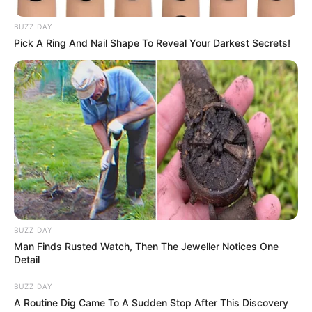
9. “A barátnőm elvesztette a szemüvegét, és hisztérikusan írt nekem,
mert nem találta. Nem tudom, hogy ez eléggé álcázott-e.”