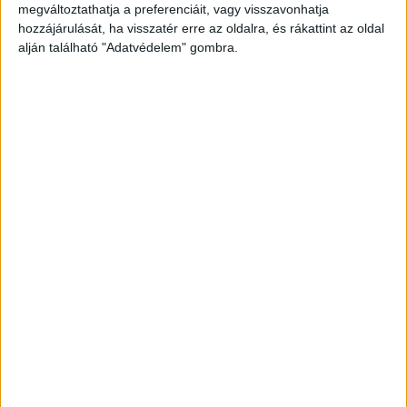
megváltoztathatja a preferenciáit, vagy visszavonhatja
hozzájárulását, ha visszatér erre az oldalra, és rákattint az oldal
alján található "Adatvédelem" gombra.
3. “Próbáltam megtalálni a ruhát, miközben ruhákat válogattam az
ágyon.”