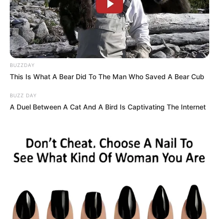
8. “A tornacipőm passzol az edzőterem padlójához.”