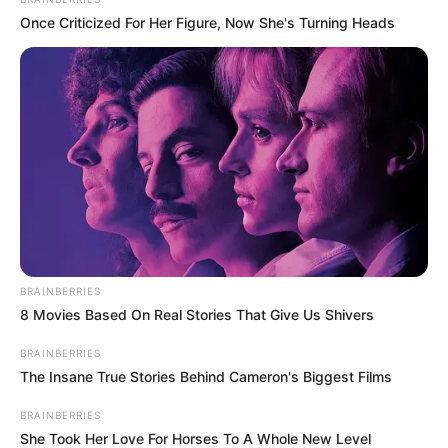
13. “A bátyám üvegtányérjaitól kellemetlenül érzem magamat.”