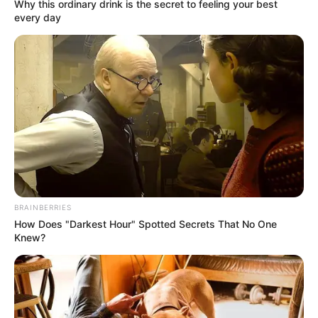
OK, ELFOGADOM
TOVÁBBI LEHETŐSÉGEK
12. “Feneketlen Converse”