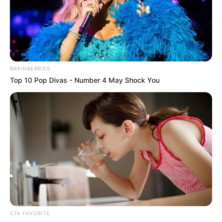
11. “A kutyám beleolvad a szőnyegünkbe.”