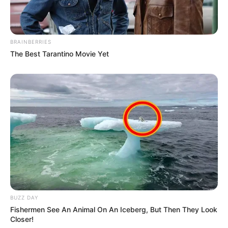
16. “Elég jól el tud vegyülni.”