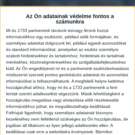
Az Ön adatainak védelme fontos a
számunkra
Mi és 1733 partnereink tárolunk és/vagy férünk hozzá
információkhoz egy eszközön, például sütik formájában, és
személyes adatokat dolgozunk fel, például egyedi azonosítókat
és standard információkat, amelyeket az eszköz személyre
szabott hirdetésekhez és tartalomhoz, hirdetések és tartalmak
méréséhez, közönségmérésekhez és szolgáltatásfejlesztéshez
küld.
Az Ön engedélyével mi és a partnereink eszközleolvasásos
módszerrel szerzett pontos geolokációs adatokat és azonosítási
információkat is felhasználhatunk. A megfelelő helyre kattintva
hozzájárulhat ahhoz, hogy mi és a 1733 partnereink a fent
leírtak szerint adatkezelést végezzünk. Másik lehetőségként a
hozzájárulás megadása vagy elutasítása előtt részletesebb
információkhoz juthat, és megváltoztathatja beállításait.
Felhívjuk figyelmét, hogy személyes adatainak bizonyos
kezeléséhez nem feltétlenül szükséges az Ön hozzájárulása, de
jogában áll tiltakozni az ilyen jellegű adatkezelés ellen. A
beállításai csak erre a weboldalra érvényesek. Bármikor