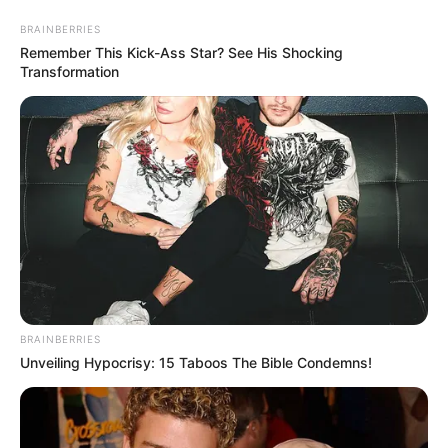
14. “Elvesztettem a pólómat a bevetetlen ágyamban”.