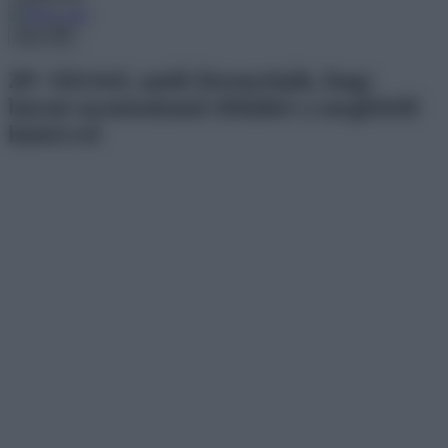
Menu
20+ felvétel, amik bizonyítják, hogy
bármi nyomtalanul eltűnhet a megfelelő
háttérrel