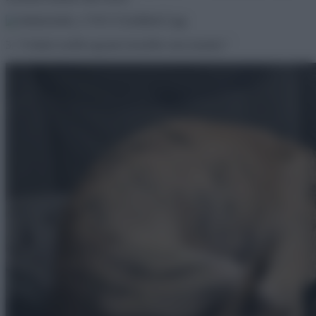
3. “6 héttel ezelőtt egymás közelébe nem mentek.”