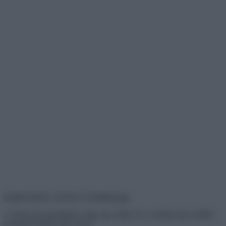
2. Soha nem gondoltuk, hogy egy ember és a csirkéje ilyen elítélő
szemmel tudnak ránk nézni.