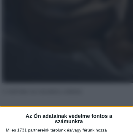
4. Szelfi ideje van a haverjával, a tehénnel.
Az Ön adatainak védelme fontos a
számunkra
Mi és 1731 partnereink tárolunk és/vagy férünk hozzá