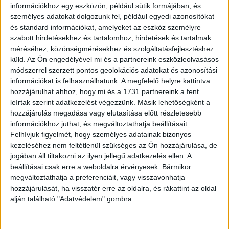
információkhoz egy eszközön, például sütik formájában, és
személyes adatokat dolgozunk fel, például egyedi azonosítókat
és standard információkat, amelyeket az eszköz személyre
szabott hirdetésekhez és tartalomhoz, hirdetések és tartalmak
méréséhez, közönségmérésekhez és szolgáltatásfejlesztéshez
küld.
Az Ön engedélyével mi és a partnereink eszközleolvasásos
módszerrel szerzett pontos geolokációs adatokat és azonosítási
információkat is felhasználhatunk. A megfelelő helyre kattintva
hozzájárulhat ahhoz, hogy mi és a 1731 partnereink a fent
leírtak szerint adatkezelést végezzünk. Másik lehetőségként a
hozzájárulás megadása vagy elutasítása előtt részletesebb
információkhoz juthat, és megváltoztathatja beállításait.
Felhívjuk figyelmét, hogy személyes adatainak bizonyos
kezeléséhez nem feltétlenül szükséges az Ön hozzájárulása, de
jogában áll tiltakozni az ilyen jellegű adatkezelés ellen. A
beállításai csak erre a weboldalra érvényesek. Bármikor
megváltoztathatja a preferenciáit, vagy visszavonhatja
hozzájárulását, ha visszatér erre az oldalra, és rákattint az oldal
alján található "Adatvédelem" gombra.
5. Innen érezzük a szeretetet.