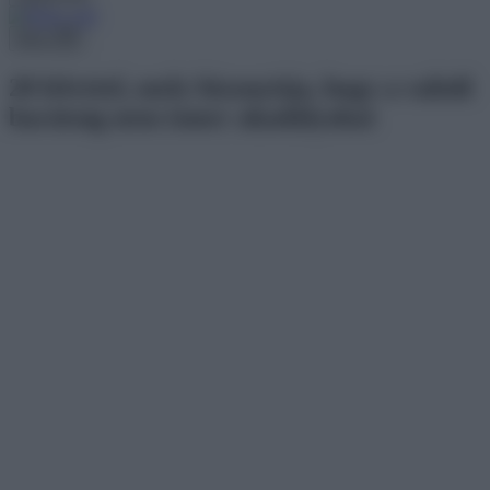
Menu
20 felvétel, mely bizonyítja, hogy a valódi
barátság nem ismer akadályokat