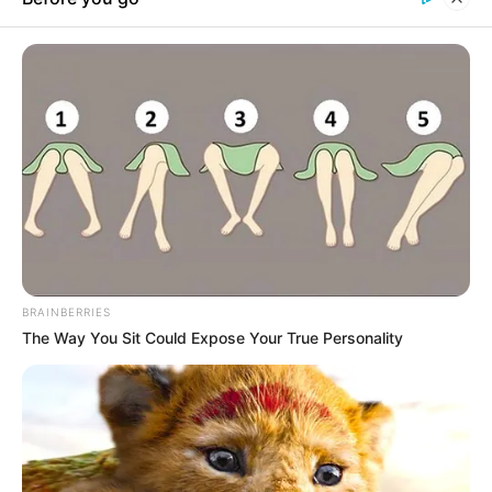
19. „A lányom és az új szőrmés babánk, Rosie, egy megmentett
bűzös borz.”
20. “A disznóm szelfi játéka erős.”