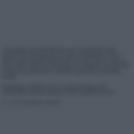
Azt mondják, meg kell találnunk a yint a yangunkban, hogy
teljesnek érezzük magunkat, és ez igaz a barátságokra is. Nem
számít, hogy a legjobb barátod óriási, de kedves disznó, vagy egy
olyan csirke, amely soha nem hagyja el az oldaladat, vagy akár egy
szamár, aki a bandád része. Néha őket egyszerűen csak melléd
szánják.
Megtaláltuk a tökéletes ember- és állatcsoportokat, akik
nehézségeken mentek keresztül, és most a legjobb haverok.
1. „Az 5 éves fiam és a kacsái”