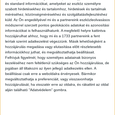
és standard információkat, amelyeket az eszköz személyre
felmenőkkel is rendelkezik.
szabott hirdetésekhez és tartalomhoz, hirdetések és tartalmak
méréséhez, közönségmérésekhez és szolgáltatásfejlesztéshez
küld.
Az Ön engedélyével mi és a partnereink eszközleolvasásos
módszerrel szerzett pontos geolokációs adatokat és azonosítási
információkat is felhasználhatunk. A megfelelő helyre kattintva
hozzájárulhat ahhoz, hogy mi és a 1733 partnereink a fent
leírtak szerint adatkezelést végezzünk. Másik lehetőségként a
hozzájárulás megadása vagy elutasítása előtt részletesebb
információkhoz juthat, és megváltoztathatja beállításait.
Felhívjuk figyelmét, hogy személyes adatainak bizonyos
kezeléséhez nem feltétlenül szükséges az Ön hozzájárulása, de
jogában áll tiltakozni az ilyen jellegű adatkezelés ellen. A
beállításai csak erre a weboldalra érvényesek. Bármikor
megváltoztathatja a preferenciáit, vagy visszavonhatja
hozzájárulását, ha visszatér erre az oldalra, és rákattint az oldal
alján található "Adatvédelem" gombra.