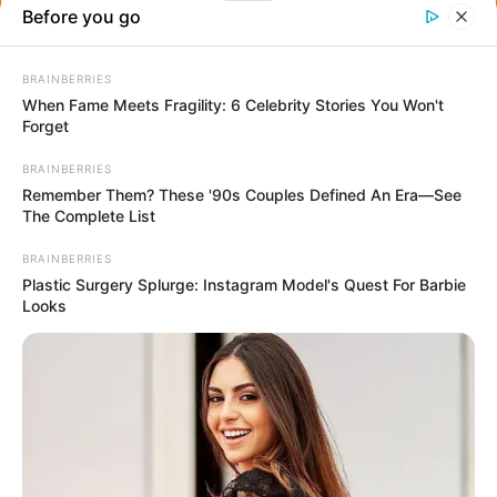
11. Amikor a természet pusztít, majd újjáépít: a Fülöp-szigeteki
Pinatubo hegy természetes helyreállása
12. Elhagyott veteményeseket alakítottak át zöld erdőkké
Oroszországban