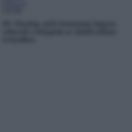
Menu
20+ fénykép, mely bemutatja, hogyan
változott a bolygónk az elmúlt néhány
évtizedben