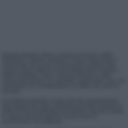
Bolygónk állandóan változik a természeti események, például
földrengések, vulkánok, szökőárak és viharok, máskor pedig az
emberek miatt. Ma egy idő- és térbeli utazásra invitálunk, hogy
megnézd, hogyan alakult át szeretett Földünk néhány szeglete az
elmúlt évtizedekben. Sajnos e változások többsége az emberi
tevékenység eredménye. De még időben vagyunk ahhoz, hogy ezen
változtassunk, sőt, összeállításunkban van néhány kép, amely ezt
bizonyítja.
Összeállítást készítettünk a Google Earth által rögzített képekből,
hogy megmutassuk, milyen változásokat szenvedett el bolygónk az
elmúlt 40 évben. Remélhetőleg ezzel felhívjuk a figyelmet a témára,
és segítünk másoknak megérteni, mennyire fontos az
anyatermészetre való odafigyelés.