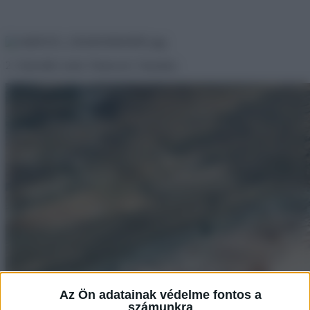
2. Színváltó vizek: Natron-tó, Tanzánia
Az Ön adatainak védelme fontos a
számunkra