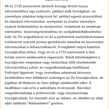
Mi és 1733 partnereink tárolunk és/vagy férünk hozzá
információkhoz egy eszközön, például sütik formájában, és
személyes adatokat dolgozunk fel, például egyedi azonosítókat
és standard információkat, amelyeket az eszköz személyre
szabott hirdetésekhez és tartalomhoz, hirdetések és tartalmak
méréséhez, közönségmérésekhez és szolgáltatásfejlesztéshez
küld.
Az Ön engedélyével mi és a partnereink eszközleolvasásos
módszerrel szerzett pontos geolokációs adatokat és azonosítási
információkat is felhasználhatunk. A megfelelő helyre kattintva
hozzájárulhat ahhoz, hogy mi és a 1733 partnereink a fent
leírtak szerint adatkezelést végezzünk. Másik lehetőségként a
hozzájárulás megadása vagy elutasítása előtt részletesebb
információkhoz juthat, és megváltoztathatja beállításait.
Felhívjuk figyelmét, hogy személyes adatainak bizonyos
kezeléséhez nem feltétlenül szükséges az Ön hozzájárulása, de
jogában áll tiltakozni az ilyen jellegű adatkezelés ellen. A
beállításai csak erre a weboldalra érvényesek. Bármikor
megváltoztathatja a preferenciáit, vagy visszavonhatja
hozzájárulását, ha visszatér erre az oldalra, és rákattint az oldal
alján található "Adatvédelem" gombra.