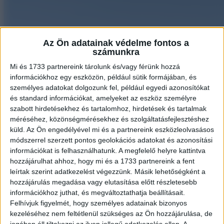
Az Ön adatainak védelme fontos a
számunkra
Mi és 1733 partnereink tárolunk és/vagy férünk hozzá
információkhoz egy eszközön, például sütik formájában, és
személyes adatokat dolgozunk fel, például egyedi azonosítókat
és standard információkat, amelyeket az eszköz személyre
szabott hirdetésekhez és tartalomhoz, hirdetések és tartalmak
méréséhez, közönségmérésekhez és szolgáltatásfejlesztéshez
küld.
Az Ön engedélyével mi és a partnereink eszközleolvasásos
módszerrel szerzett pontos geolokációs adatokat és azonosítási
információkat is felhasználhatunk. A megfelelő helyre kattintva
hozzájárulhat ahhoz, hogy mi és a 1733 partnereink a fent
leírtak szerint adatkezelést végezzünk. Másik lehetőségként a
hozzájárulás megadása vagy elutasítása előtt részletesebb
információkhoz juthat, és megváltoztathatja beállításait.
Felhívjuk figyelmét, hogy személyes adatainak bizonyos
kezeléséhez nem feltétlenül szükséges az Ön hozzájárulása, de