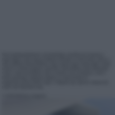
Nem mindegyikünknek van lehetősége személyesen beutazni a
nagyvilágot, ezért nagyon hálásak lehetünk az internetnek, illetve a
rajta található felhasználókat, hogy napról-napra megosztják velünk
azokat az érdekességeket, melyeket valószínűleg sosem láthattunk
volna a saját szemünkkel. Bár az élmény nem személyes, ezek a
fotók ugyanúgy segítenek tágítani az ismereteinket és
megbizonyosodni afelől, hogy a világunk egy egészen elképesztő,
szinte már hihetetlen hely.
1 Szélerőművek a tengeren.