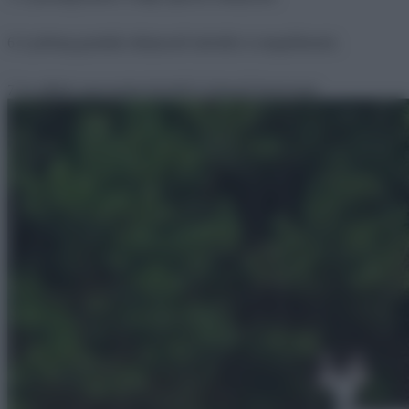
6 A pöfeteg gombák elképesztő méretűre is megnőhetnek.
7 Az albínó szarvasokat távolról is könnyű észrevenni.