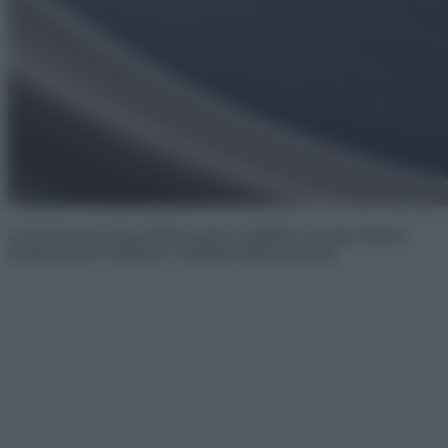
2 Ne tévesszen meg a látszat: ezek az ablakok csak úgy tűnnek,
mintha rajzolva lennének, valójában teljesen igaziak.