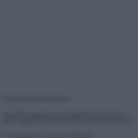
3 Megkövült dinoszaurusz tojások.
4 Pamutból, szappanból és emberi hajból készült ál-fej. Egy rab
ennek a segítségével próbált megszökni az Alcatraz-ból, 1962-ben.
5 A passiógyümölcs virága egészen elképesztő.