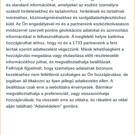
és standard információkat, amelyeket az eszköz személyre
szabott hirdetésekhez és tartalomhoz, hirdetések és tartalmak
méréséhez, közönségmérésekhez és szolgáltatásfejlesztéshez
küld.
Az Ön engedélyével mi és a partnereink eszközleolvasásos
módszerrel szerzett pontos geolokációs adatokat és azonosítási
információkat is felhasználhatunk. A megfelelő helyre kattintva
hozzájárulhat ahhoz, hogy mi és a 1733 partnereink a fent
leírtak szerint adatkezelést végezzünk. Másik lehetőségként a
hozzájárulás megadása vagy elutasítása előtt részletesebb
információkhoz juthat, és megváltoztathatja beállításait.
Felhívjuk figyelmét, hogy személyes adatainak bizonyos
kezeléséhez nem feltétlenül szükséges az Ön hozzájárulása, de
jogában áll tiltakozni az ilyen jellegű adatkezelés ellen. A
beállításai csak erre a weboldalra érvényesek. Bármikor
megváltoztathatja a preferenciáit, vagy visszavonhatja
hozzájárulását, ha visszatér erre az oldalra, és rákattint az oldal
alján található "Adatvédelem" gombra.