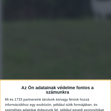
Az Ön adatainak védelme fontos a
számunkra
Mi és 1733 partnereink tárolunk és/vagy férünk hozzá
8 Egy tóparti ház, egy téli vihart követően.
információkhoz egy eszközön, például sütik formájában, és
személyes adatokat dolgozunk fel, például egyedi azonosítókat