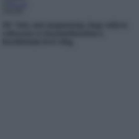
Menu
20+ fotó, ami megmutatja, hogy milyen
változatos és kiszámíthatatlan a
körülöttünk lévő világ