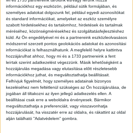
információkhoz egy eszközön, például sütik formájában, és
“Készítettem egy tortát, amely hasonlít egy kötött pulóverre.”
személyes adatokat dolgozunk fel, például egyedi azonosítókat
és standard információkat, amelyeket az eszköz személyre
szabott hirdetésekhez és tartalomhoz, hirdetések és tartalmak
méréséhez, közönségmérésekhez és szolgáltatásfejlesztéshez
küld.
Az Ön engedélyével mi és a partnereink eszközleolvasásos
módszerrel szerzett pontos geolokációs adatokat és azonosítási
információkat is felhasználhatunk. A megfelelő helyre kattintva
hozzájárulhat ahhoz, hogy mi és a 1733 partnereink a fent
leírtak szerint adatkezelést végezzünk. Másik lehetőségként a
hozzájárulás megadása vagy elutasítása előtt részletesebb
információkhoz juthat, és megváltoztathatja beállításait.
Felhívjuk figyelmét, hogy személyes adatainak bizonyos
kezeléséhez nem feltétlenül szükséges az Ön hozzájárulása, de
jogában áll tiltakozni az ilyen jellegű adatkezelés ellen. A
beállításai csak erre a weboldalra érvényesek. Bármikor
megváltoztathatja a preferenciáit, vagy visszavonhatja
hozzájárulását, ha visszatér erre az oldalra, és rákattint az oldal
alján található "Adatvédelem" gombra.