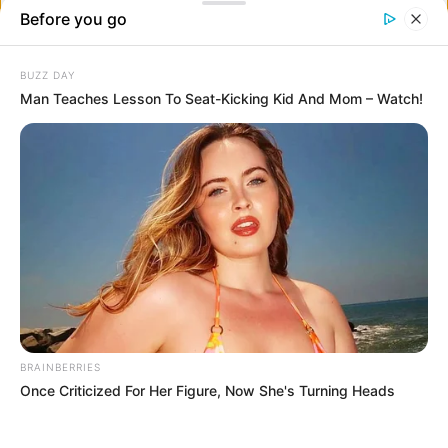
“Nagyon büszke vagyok erre a kutyára, amit horgoltam egy
munkatársnak!”
“Új művészi tortát készítettem. Ennek áfonyás tölteléke citrom-
mandula süti kéregben van, és 100% -ban ehető. ”