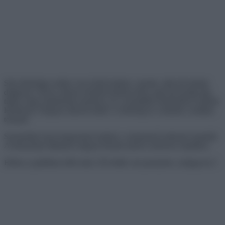
Sok tehetséges ember vesz körül minket: vannak, akik jól tudnak
dolgozni a fával, mások remekül tudnak kötni, egyesek pedig úgy
tűnik, hogy mindennek mesterei, és a semmiből remekművet tudnak
létrehozni. Hogyan sikerül nekik? A tehetség és a kitartás csodákat
tesznek.
Szeretnénk most megosztani nektek a varázskezű emberek munkáit.
A bónuszban láthatod, hogyan készíts mesét a kedvenc haladhoz.
Ebben a padlóban több mint 130 dollár van pennyben „beágyazva”.