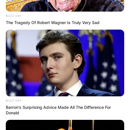
“13 000 kockából készítettem el egy barátom portréját.”