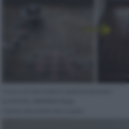
“Itt van az első színes fonalból és szegekből készült portrém.”
Varázslatos álmok lehetnek ebben az ágyban.