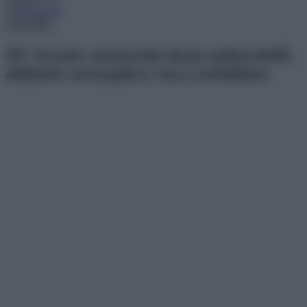
Menu
20+ kreatív mestermű olyan emberektől,
akiknek varázspálca van a zsebükben