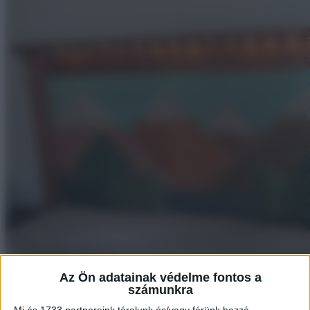
Az Ön adatainak védelme fontos a
számunkra
Mi és 1733 partnereink tárolunk és/vagy férünk hozzá