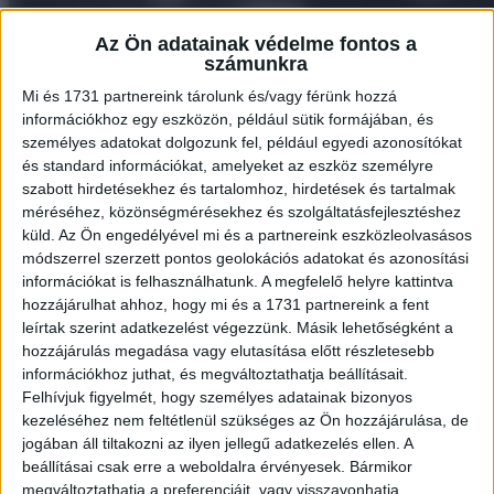
Az Ön adatainak védelme fontos a
számunkra
A lányok csodálatosak voltak természetes szépségükkel.
Mi és 1731 partnereink tárolunk és/vagy férünk hozzá
információkhoz egy eszközön, például sütik formájában, és
személyes adatokat dolgozunk fel, például egyedi azonosítókat
Az érzések megnyilvánulása nagyon édes volt.
és standard információkat, amelyeket az eszköz személyre
szabott hirdetésekhez és tartalomhoz, hirdetések és tartalmak
méréséhez, közönségmérésekhez és szolgáltatásfejlesztéshez
küld.
Az Ön engedélyével mi és a partnereink eszközleolvasásos
módszerrel szerzett pontos geolokációs adatokat és azonosítási
információkat is felhasználhatunk. A megfelelő helyre kattintva
hozzájárulhat ahhoz, hogy mi és a 1731 partnereink a fent
leírtak szerint adatkezelést végezzünk. Másik lehetőségként a
hozzájárulás megadása vagy elutasítása előtt részletesebb
információkhoz juthat, és megváltoztathatja beállításait.
Felhívjuk figyelmét, hogy személyes adatainak bizonyos
kezeléséhez nem feltétlenül szükséges az Ön hozzájárulása, de
jogában áll tiltakozni az ilyen jellegű adatkezelés ellen. A
beállításai csak erre a weboldalra érvényesek. Bármikor
megváltoztathatja a preferenciáit, vagy visszavonhatja