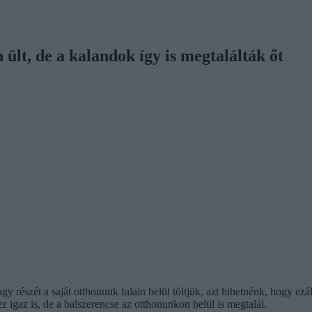
 ült, de a kalandok így is megtalálták őt
részét a saját otthonunk falain belül töltjük, azt hihetnénk, hogy ezá
z igaz is, de a balszerencse az otthonunkon belül is megtalál.