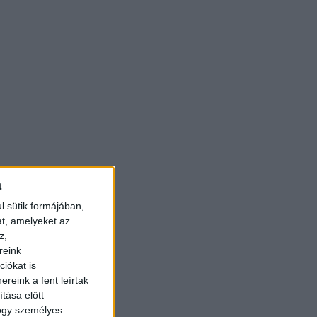
a
l sütik formájában,
at, amelyeket az
z,
reink
iókat is
reink a fent leírtak
tása előtt
hogy személyes