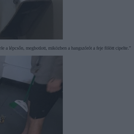
ele a lépcsőn, megbotlott, miközben a hangszórót a feje fölött cipelte.”