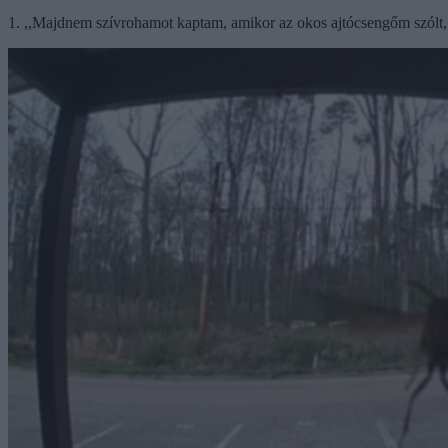
1. ,,Majdnem szívrohamot kaptam, amikor az okos ajtócsengőm szólt, ho