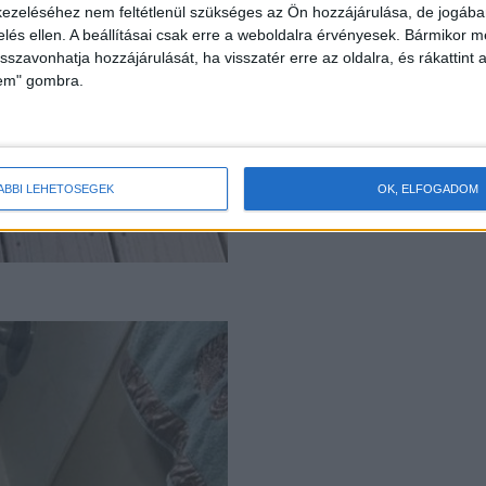
ezeléséhez nem feltétlenül szükséges az Ön hozzájárulása, de jogában 
zelés ellen. A beállításai csak erre a weboldalra érvényesek. Bármikor m
isszavonhatja hozzájárulását, ha visszatér erre az oldalra, és rákattint a
lem" gombra.
ÁBBI LEHETŐSÉGEK
OK, ELFOGADOM