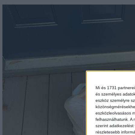
Mi és 1731 partnerei
és személyes adatoka
eszköz személyre sz
közönségmérésekhez 
eszközleolvasásos mó
felhasználhatunk. A 
szerint adatkezelést
részletesebb informác