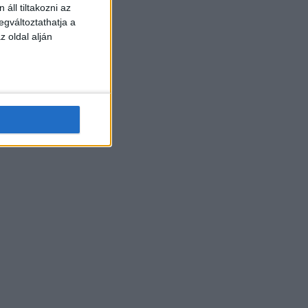
áll tiltakozni az
egváltoztathatja a
z oldal alján