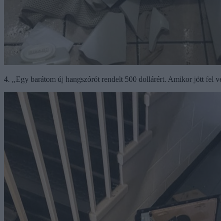
4. ,,Egy barátom új hangszórót rendelt 500 dollárért. Amikor jött fel v