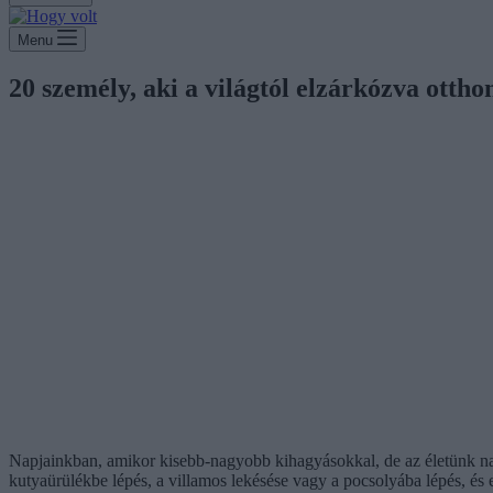
Menu
20 személy, aki a világtól elzárkózva otthon
Napjainkban, amikor kisebb-nagyobb kihagyásokkal, de az életünk nagy 
kutyaürülékbe lépés, a villamos lekésése vagy a pocsolyába lépés, és e