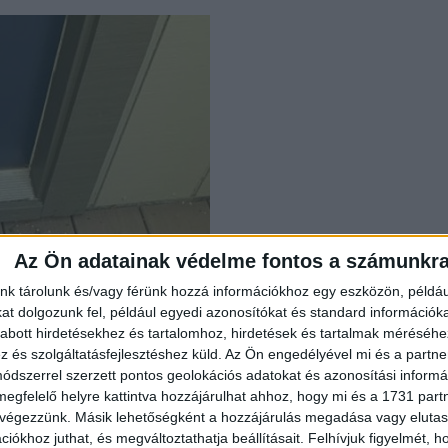
Az Ön adatainak védelme fontos a számunkr
nk tárolunk és/vagy férünk hozzá információkhoz egy eszközön, példáu
t dolgozunk fel, például egyedi azonosítókat és standard információk
abott hirdetésekhez és tartalomhoz, hirdetések és tartalmak méréséhe
és szolgáltatásfejlesztéshez küld.
Az Ön engedélyével mi és a partne
dszerrel szerzett pontos geolokációs adatokat és azonosítási informác
megfelelő helyre kattintva hozzájárulhat ahhoz, hogy mi és a 1731 partne
 végezzünk. Másik lehetőségként a hozzájárulás megadása vagy elutasí
iókhoz juthat, és megváltoztathatja beállításait.
Felhívjuk figyelmét, 