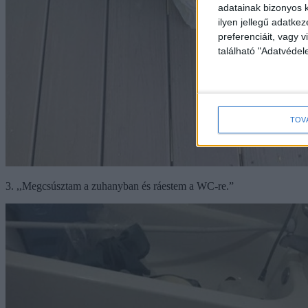
adatainak bizonyos k
ilyen jellegű adatke
preferenciáit, vagy v
található "Adatvéde
TOV
3. ,,Megcsúsztam a zuhanyban és ráestem a WC-re.”